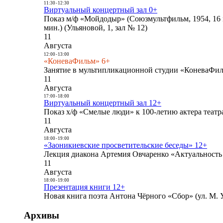
11:30
-
12:30
Виртуальный концертный зал 0+
Показ м/ф «Мойдодыр» (Союзмультфильм, 1954, 16 
мин.) (Ульяновой, 1, зал № 12)
11
Августа
12:00
-
13:00
«КоневаФильм» 6+
Занятие в мультипликационной студии «КоневаФиль
11
Августа
17:00
-
18:00
Виртуальный концертный зал 12+
Показ х/ф «Смелые люди» к 100-летию актера театра
11
Августа
18:00
-
19:00
«Заоникиевские просветительские беседы» 12+
Лекция диакона Артемия Овчаренко «Актуальность 
11
Августа
18:00
-
19:00
Презентация книги 12+
Новая книга поэта Антона Чёрного «Сбор» (ул. М. У
Архивы