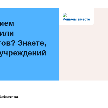
Решаем вместе
нием
 или
ов? Знаете,
 учреждений
библиотека»