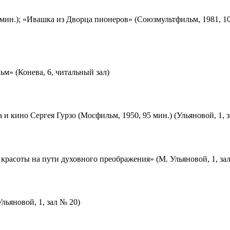
мин.); «Ивашка из Дворца пионеров» (Союзмультфильм, 1981, 10
м» (Конева, 6, читальный зал)
 и кино Сергея Гурзо (Мосфильм, 1950, 95 мин.) (Ульяновой, 1, 
красоты на пути духовного преображения» (М. Ульяновой, 1, за
льяновой, 1, зал № 20)