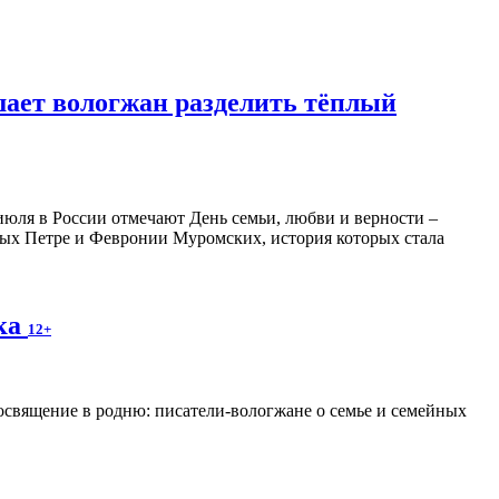
шает вологжан разделить тёплый
июля в России отмечают День семьи, любви и верности –
ятых Петре и Февронии Муромских, история которых стала
ека
12+
освящение в родню: писатели-вологжане о семье и семейных