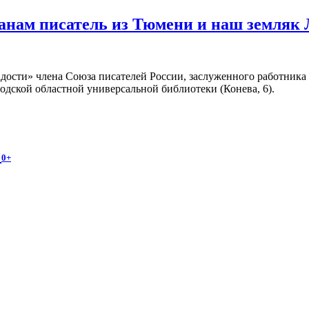
жанам писатель из Тюмени и наш земляк
адости» члена Союза писателей России, заслуженного работник
годской областной универсальной библиотеки (Конева, 6).
и
0+