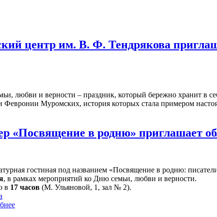
кий центр им. В. Ф. Тендрякова пригла
мьи, любви и верности – праздник, который бережно хранит в се
 и Февронии Муромских, история которых стала примером насто
ер «Посвящение в родню» приглашает о
атурная гостиная под названием «Посвящение в родню: писатели-
я
, в рамках мероприятий ко Дню семьи, любви и верности.
о в
17 часов
(М. Ульяновой, 1, зал № 2).
а
бнее