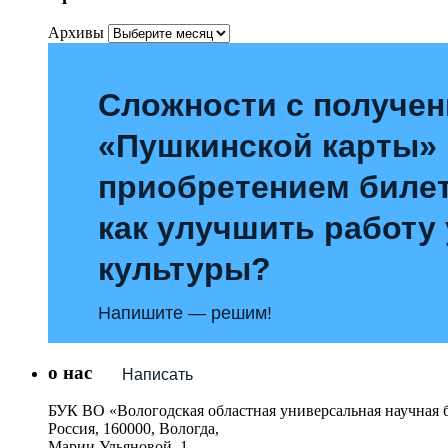
Архивы
Сложности с получе
«Пушкинской карты»
приобретением билет
как улучшить работу
культуры?
Напишите — решим!
о нас
Написать
БУК ВО «Вологодская областная универсальная научная 
Россия, 160000, Вологда,
Марии Ульяновой, 1