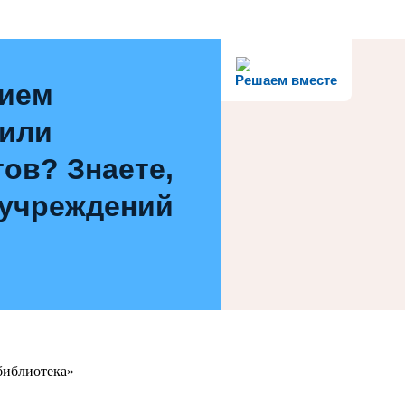
Решаем вместе
нием
 или
ов? Знаете,
 учреждений
библиотека»