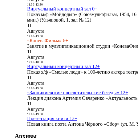
11:30
-
12:30
Виртуальный концертный зал 0+
Показ м/ф «Мойдодыр» (Союзмультфильм, 1954, 16 
мин.) (Ульяновой, 1, зал № 12)
11
Августа
12:00
-
13:00
«КоневаФильм» 6+
Занятие в мультипликационной студии «КоневаФиль
11
Августа
17:00
-
18:00
Виртуальный концертный зал 12+
Показ х/ф «Смелые люди» к 100-летию актера театра
11
Августа
18:00
-
19:00
«Заоникиевские просветительские беседы» 12+
Лекция диакона Артемия Овчаренко «Актуальность 
11
Августа
18:00
-
19:00
Презентация книги 12+
Новая книга поэта Антона Чёрного «Сбор» (ул. М. У
Архивы