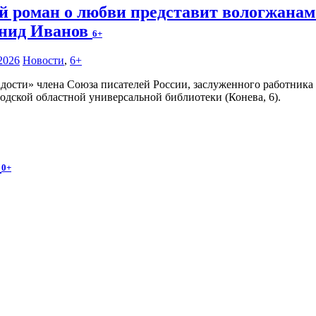
й роман о любви представит вологжанам
нид Иванов
6+
2026
Новости
,
6+
адости» члена Союза писателей России, заслуженного работник
годской областной универсальной библиотеки (Конева, 6).
и
0+