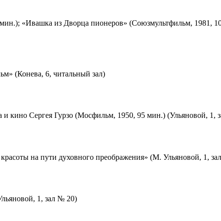
мин.); «Ивашка из Дворца пионеров» (Союзмультфильм, 1981, 10
м» (Конева, 6, читальный зал)
 и кино Сергея Гурзо (Мосфильм, 1950, 95 мин.) (Ульяновой, 1, 
красоты на пути духовного преображения» (М. Ульяновой, 1, за
льяновой, 1, зал № 20)