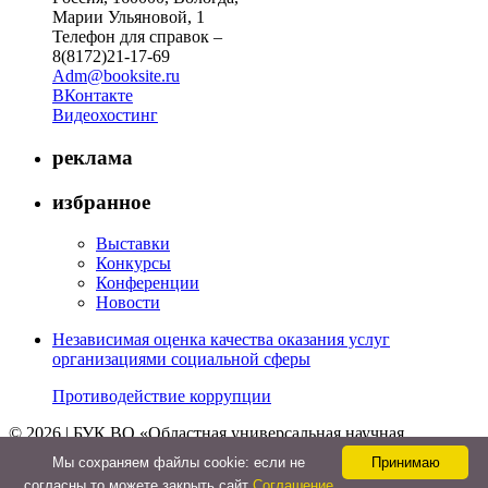
Марии Ульяновой, 1
Телефон для справок –
8(8172)21-17-69
Adm@booksite.ru
ВКонтакте
Видеохостинг
реклама
избранное
Выставки
Конкурсы
Конференции
Новости
Независимая оценка качества оказания услуг
организациями социальной сферы
Противодействие коррупции
© 2026 | БУК ВО «Областная универсальная научная
библиотека»
Мы cохраняем файлы cookie: если не
Принимаю
↑
согласны то можете закрыть сайт
Соглашение