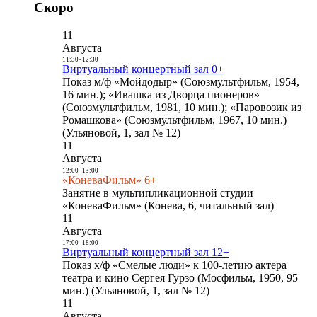
Скоро
11
Августа
11:30
-
12:30
Виртуальный концертный зал 0+
Показ м/ф «Мойдодыр» (Союзмультфильм, 1954,
16 мин.); «Ивашка из Дворца пионеров»
(Союзмультфильм, 1981, 10 мин.); «Паровозик из
Ромашкова» (Союзмультфильм, 1967, 10 мин.)
(Ульяновой, 1, зал № 12)
11
Августа
12:00
-
13:00
«КоневаФильм» 6+
Занятие в мультипликационной студии
«КоневаФильм» (Конева, 6, читальный зал)
11
Августа
17:00
-
18:00
Виртуальный концертный зал 12+
Показ х/ф «Смелые люди» к 100-летию актера
театра и кино Сергея Гурзо (Мосфильм, 1950, 95
мин.) (Ульяновой, 1, зал № 12)
11
Августа