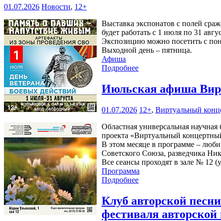
01.07.2026
Новости
,
12+
Выставка экспонатов с полей сра
будет работать с 1 июля по 31 авгу
Экспозицию можно посетить с понед
Выходной день – пятница.
Афиша
Подробнее
Июльская афиша Вирт
01.07.2026
12+
,
Виртуальный конц
Областная универсальная научная б
проекта «Виртуальный концертный
В этом месяце в программе – люби
Советского Союза, разведчика Ни
Все сеансы проходят в зале № 12 (у
Программа
Подробнее
Клуб авторской песн
фестиваля авторской