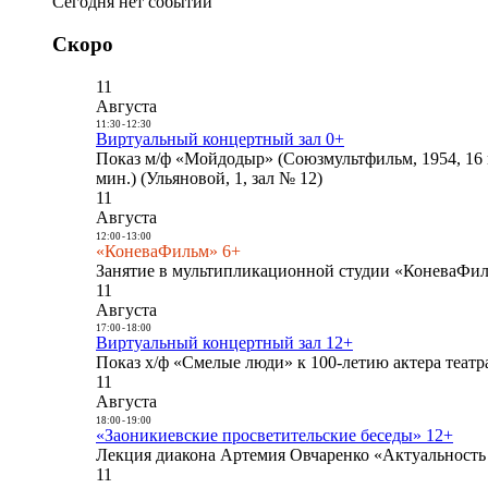
Сегодня нет событий
Скоро
11
Августа
11:30
-
12:30
Виртуальный концертный зал 0+
Показ м/ф «Мойдодыр» (Союзмультфильм, 1954, 16 
мин.) (Ульяновой, 1, зал № 12)
11
Августа
12:00
-
13:00
«КоневаФильм» 6+
Занятие в мультипликационной студии «КоневаФиль
11
Августа
17:00
-
18:00
Виртуальный концертный зал 12+
Показ х/ф «Смелые люди» к 100-летию актера театра
11
Августа
18:00
-
19:00
«Заоникиевские просветительские беседы» 12+
Лекция диакона Артемия Овчаренко «Актуальность 
11