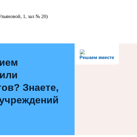
льяновой, 1, зал № 20)
Решаем вместе
нием
 или
ов? Знаете,
 учреждений