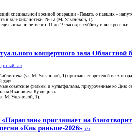
жений специальной военной операции «Память о павших – напут
ста в зале библиотеки № 12 (М. Ульяновой, 1).
ельника по четверг с 11 до 19 часов; в субботу и воскресенье – 
уального концертного зала Областной 
ертный зал
иблиотека (ул. М. Ульяновой, 1) приглашает зрителей всех возр
 зал».
мые советские фильмы и мультфильмы, приуроченные ко Дню сем
колая Ивановича Кузнецова.
л. М. Ульяновой, 1).
и «Параплан» приглашает на благотвори
 песни «Как раньше-2026»
12+