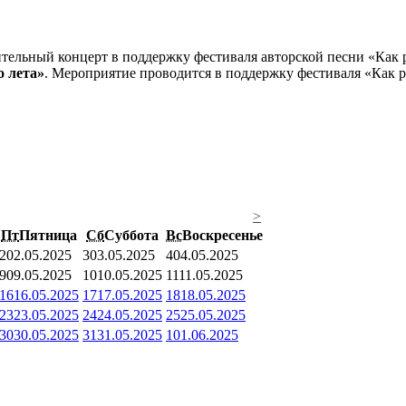
о лета»
. Мероприятие проводится в поддержку фестиваля «Как р
>
Пт
Пятница
Сб
Суббота
Вс
Воскресенье
2
02.05.2025
3
03.05.2025
4
04.05.2025
9
09.05.2025
10
10.05.2025
11
11.05.2025
16
16.05.2025
17
17.05.2025
18
18.05.2025
23
23.05.2025
24
24.05.2025
25
25.05.2025
30
30.05.2025
31
31.05.2025
1
01.06.2025