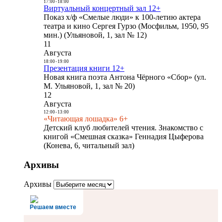
17:00
-
18:00
Виртуальный концертный зал 12+
Показ х/ф «Смелые люди» к 100-летию актера
театра и кино Сергея Гурзо (Мосфильм, 1950, 95
мин.) (Ульяновой, 1, зал № 12)
11
Августа
18:00
-
19:00
Презентация книги 12+
Новая книга поэта Антона Чёрного «Сбор» (ул.
М. Ульяновой, 1, зал № 20)
12
Августа
12:00
-
13:00
«Читающая лошадка» 6+
Детский клуб любителей чтения. Знакомство с
книгой «Смешная сказка» Геннадия Цыферова
(Конева, 6, читальный зал)
Архивы
Архивы
Решаем вместе