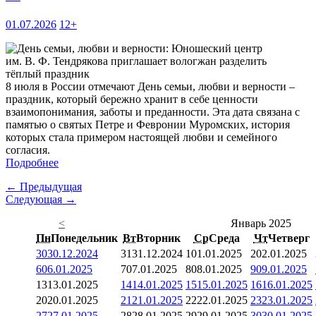
01.07.2026
12+
8 июля в России отмечают День семьи, любви и верности –
праздник, который бережно хранит в себе ценности
взаимопонимания, заботы и преданности. Эта дата связана с
памятью о святых Петре и Февронии Муромских, история
которых стала примером настоящей любви и семейного
согласия.
Подробнее
← Предыдущая
Следующая →
<
Январь 2025
Пн
Понедельник
Вт
Вторник
Ср
Среда
Чт
Четверг
30
30.12.2024
31
31.12.2024
1
01.01.2025
2
02.01.2025
6
06.01.2025
7
07.01.2025
8
08.01.2025
9
09.01.2025
13
13.01.2025
14
14.01.2025
15
15.01.2025
16
16.01.2025
20
20.01.2025
21
21.01.2025
22
22.01.2025
23
23.01.2025
27
27.01.2025
28
28.01.2025
29
29.01.2025
30
30.01.2025