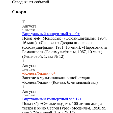
Сегодня нет событий
Скоро
11
Августа
11:30
-
12:30
Виртуальный концертный зал 0+
Показ м/ф «Мойдодыр» (Союзмультфильм, 1954,
16 мин.); «Ивашка из Дворца пионеров»
(Союзмультфильм, 1981, 10 мин.); «Паровозик из
Ромашкова» (Союзмультфильм, 1967, 10 мин.)
(Ульяновой, 1, зал № 12)
11
Августа
12:00
-
13:00
«КоневаФильм» 6+
Занятие в мультипликационной студии
«КоневаФильм» (Конева, 6, читальный зал)
11
Августа
17:00
-
18:00
Виртуальный концертный зал 12+
Показ х/ф «Смелые люди» к 100-летию актера
театра и кино Сергея Гурзо (Мосфильм, 1950, 95
мин.) (Ульяновой, 1, зал № 12)