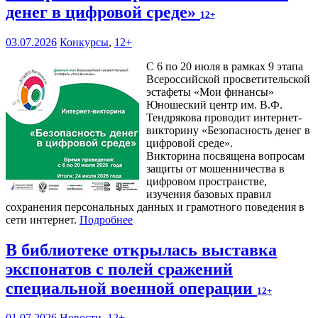
денег в цифровой среде»
12+
03.07.2026
Конкурсы
,
12+
С 6 по 20 июля в рамках 9 этапа
Всероссийской просветительской
эстафеты «Мои финансы»
Юношеский центр им. В.Ф.
Тендрякова проводит интернет-
викторину «Безопасность денег в
цифровой среде».
Викторина посвящена вопросам
защиты от мошенничества в
цифровом пространстве,
изучения базовых правил
сохранения персональных данных и грамотного поведения в
сети интернет.
Подробнее
В библиотеке открылась выставка
экспонатов с полей сражений
специальной военной операции
12+
01.07.2026
Новости
,
12+