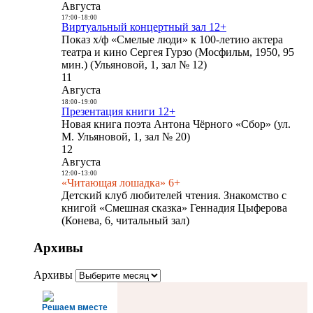
Августа
17:00
-
18:00
Виртуальный концертный зал 12+
Показ х/ф «Смелые люди» к 100-летию актера
театра и кино Сергея Гурзо (Мосфильм, 1950, 95
мин.) (Ульяновой, 1, зал № 12)
11
Августа
18:00
-
19:00
Презентация книги 12+
Новая книга поэта Антона Чёрного «Сбор» (ул.
М. Ульяновой, 1, зал № 20)
12
Августа
12:00
-
13:00
«Читающая лошадка» 6+
Детский клуб любителей чтения. Знакомство с
книгой «Смешная сказка» Геннадия Цыферова
(Конева, 6, читальный зал)
Архивы
Архивы
Решаем вместе