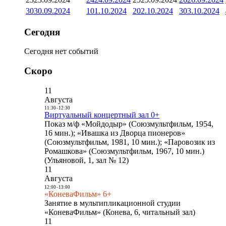
30
30.09.2024
1
01.10.2024
2
02.10.2024
3
03.10.2024
Сегодня
Сегодня нет событий
Скоро
11
Августа
11:30
-
12:30
Виртуальный концертный зал 0+
Показ м/ф «Мойдодыр» (Союзмультфильм, 1954,
16 мин.); «Ивашка из Дворца пионеров»
(Союзмультфильм, 1981, 10 мин.); «Паровозик из
Ромашкова» (Союзмультфильм, 1967, 10 мин.)
(Ульяновой, 1, зал № 12)
11
Августа
12:00
-
13:00
«КоневаФильм» 6+
Занятие в мультипликационной студии
«КоневаФильм» (Конева, 6, читальный зал)
11