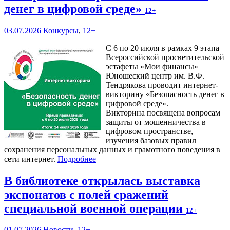
денег в цифровой среде»
12+
03.07.2026
Конкурсы
,
12+
С 6 по 20 июля в рамках 9 этапа
Всероссийской просветительской
эстафеты «Мои финансы»
Юношеский центр им. В.Ф.
Тендрякова проводит интернет-
викторину «Безопасность денег в
цифровой среде».
Викторина посвящена вопросам
защиты от мошенничества в
цифровом пространстве,
изучения базовых правил
сохранения персональных данных и грамотного поведения в
сети интернет.
Подробнее
В библиотеке открылась выставка
экспонатов с полей сражений
специальной военной операции
12+
01.07.2026
Новости
,
12+