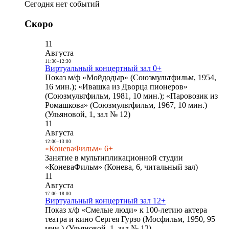
Сегодня нет событий
Скоро
11
Августа
11:30
-
12:30
Виртуальный концертный зал 0+
Показ м/ф «Мойдодыр» (Союзмультфильм, 1954,
16 мин.); «Ивашка из Дворца пионеров»
(Союзмультфильм, 1981, 10 мин.); «Паровозик из
Ромашкова» (Союзмультфильм, 1967, 10 мин.)
(Ульяновой, 1, зал № 12)
11
Августа
12:00
-
13:00
«КоневаФильм» 6+
Занятие в мультипликационной студии
«КоневаФильм» (Конева, 6, читальный зал)
11
Августа
17:00
-
18:00
Виртуальный концертный зал 12+
Показ х/ф «Смелые люди» к 100-летию актера
театра и кино Сергея Гурзо (Мосфильм, 1950, 95
мин.) (Ульяновой, 1, зал № 12)