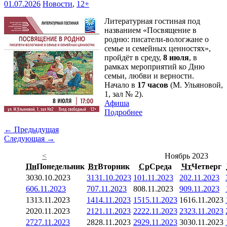
01.07.2026
Новости
,
12+
Литературная гостиная под
названием «Посвящение в
родню: писатели-вологжане о
семье и семейных ценностях»,
пройдёт в среду,
8 июля
, в
рамках мероприятий ко Дню
семьи, любви и верности.
Начало в
17 часов
(М. Ульяновой,
1, зал № 2).
Афиша
Подробнее
← Предыдущая
Следующая →
<
Ноябрь 2023
Пн
Понедельник
Вт
Вторник
Ср
Среда
Чт
Четверг
30
30.10.2023
31
31.10.2023
1
01.11.2023
2
02.11.2023
6
06.11.2023
7
07.11.2023
8
08.11.2023
9
09.11.2023
13
13.11.2023
14
14.11.2023
15
15.11.2023
16
16.11.2023
20
20.11.2023
21
21.11.2023
22
22.11.2023
23
23.11.2023
27
27.11.2023
28
28.11.2023
29
29.11.2023
30
30.11.2023