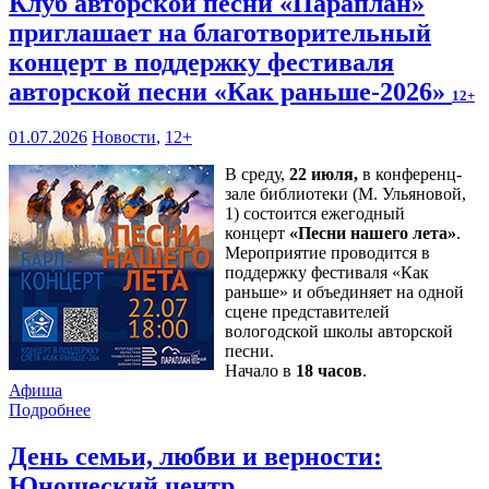
Клуб авторской песни «Параплан»
приглашает на благотворительный
концерт в поддержку фестиваля
авторской песни «Как раньше-2026»
12+
01.07.2026
Новости
,
12+
В среду,
22 июля,
в конференц-
зале библиотеки (М. Ульяновой,
1) состоится ежегодный
концерт
«Песни нашего лета»
.
Мероприятие проводится в
поддержку фестиваля «Как
раньше» и объединяет на одной
сцене представителей
вологодской школы авторской
песни.
Начало в
18 часов
.
Афиша
Подробнее
День семьи, любви и верности:
Юношеский центр