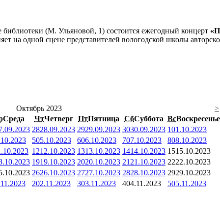
е библиотеки (М. Ульяновой, 1) состоится ежегодный концерт
«П
яет на одной сцене представителей вологодской школы авторско
Октябрь 2023
>
р
Среда
Чт
Четверг
Пт
Пятница
Сб
Суббота
Вс
Воскресенье
7.09.2023
28
28.09.2023
29
29.09.2023
30
30.09.2023
1
01.10.2023
.10.2023
5
05.10.2023
6
06.10.2023
7
07.10.2023
8
08.10.2023
1.10.2023
12
12.10.2023
13
13.10.2023
14
14.10.2023
15
15.10.2023
8.10.2023
19
19.10.2023
20
20.10.2023
21
21.10.2023
22
22.10.2023
5.10.2023
26
26.10.2023
27
27.10.2023
28
28.10.2023
29
29.10.2023
.11.2023
2
02.11.2023
3
03.11.2023
4
04.11.2023
5
05.11.2023