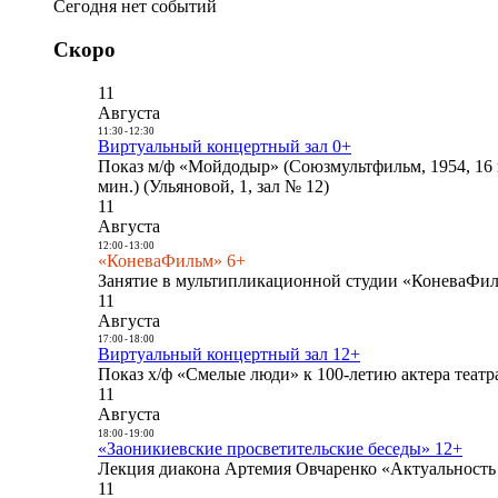
Сегодня нет событий
Скоро
11
Августа
11:30
-
12:30
Виртуальный концертный зал 0+
Показ м/ф «Мойдодыр» (Союзмультфильм, 1954, 16 
мин.) (Ульяновой, 1, зал № 12)
11
Августа
12:00
-
13:00
«КоневаФильм» 6+
Занятие в мультипликационной студии «КоневаФиль
11
Августа
17:00
-
18:00
Виртуальный концертный зал 12+
Показ х/ф «Смелые люди» к 100-летию актера театра
11
Августа
18:00
-
19:00
«Заоникиевские просветительские беседы» 12+
Лекция диакона Артемия Овчаренко «Актуальность 
11