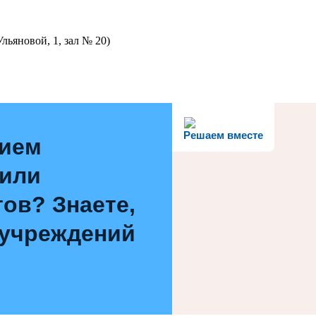
льяновой, 1, зал № 20)
Решаем вместе
нием
 или
ов? Знаете,
 учреждений