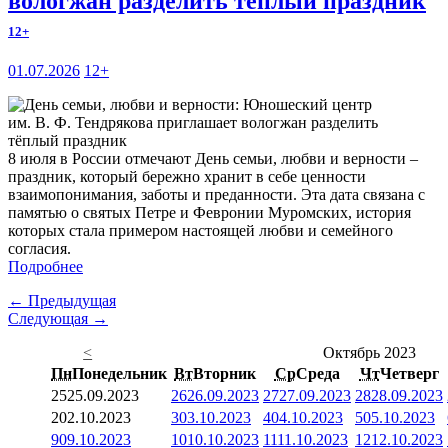
вологжан разделить тёплый праздник
12+
01.07.2026
12+
8 июля в России отмечают День семьи, любви и верности –
праздник, который бережно хранит в себе ценности
взаимопонимания, заботы и преданности. Эта дата связана с
памятью о святых Петре и Февронии Муромских, история
которых стала примером настоящей любви и семейного
согласия.
Подробнее
← Предыдущая
Следующая →
<
Октябрь 2023
Пн
Понедельник
Вт
Вторник
Ср
Среда
Чт
Четверг
25
25.09.2023
26
26.09.2023
27
27.09.2023
28
28.09.2023
2
02.10.2023
3
03.10.2023
4
04.10.2023
5
05.10.2023
9
09.10.2023
10
10.10.2023
11
11.10.2023
12
12.10.2023