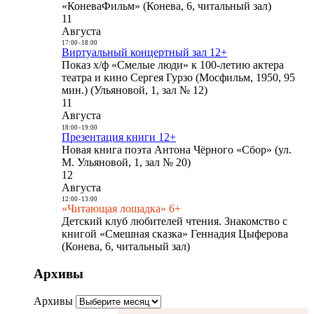
«КоневаФильм» (Конева, 6, читальный зал)
11
Августа
17:00
-
18:00
Виртуальный концертный зал 12+
Показ х/ф «Смелые люди» к 100-летию актера
театра и кино Сергея Гурзо (Мосфильм, 1950, 95
мин.) (Ульяновой, 1, зал № 12)
11
Августа
18:00
-
19:00
Презентация книги 12+
Новая книга поэта Антона Чёрного «Сбор» (ул.
М. Ульяновой, 1, зал № 20)
12
Августа
12:00
-
13:00
«Читающая лошадка» 6+
Детский клуб любителей чтения. Знакомство с
книгой «Смешная сказка» Геннадия Цыферова
(Конева, 6, читальный зал)
Архивы
Архивы