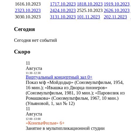
16
16.10.2023
17
17.10.2023
18
18.10.2023
19
19.10.2023
23
23.10.2023
24
24.10.2023
25
25.10.2023
26
26.10.2023
30
30.10.2023
31
31.10.2023
1
01.11.2023
2
02.11.2023
Сегодня
Сегодня нет событий
Скоро
11
Августа
11:30
-
12:30
Виртуальный концертный зал 0+
Показ м/ф «Мойдодыр» (Союзмультфильм, 1954,
16 мин.); «Ивашка из Дворца пионеров»
(Союзмультфильм, 1981, 10 мин.); «Паровозик из
Ромашкова» (Союзмультфильм, 1967, 10 мин.)
(Ульяновой, 1, зал № 12)
11
Августа
12:00
-
13:00
«КоневаФильм» 6+
Занятие в мультипликационной студии