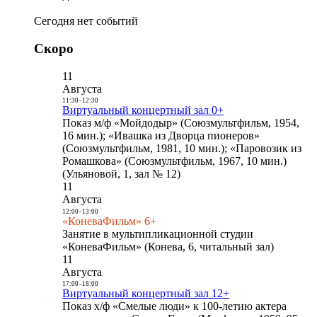
Сегодня нет событий
Скоро
11
Августа
11:30
-
12:30
Виртуальный концертный зал 0+
Показ м/ф «Мойдодыр» (Союзмультфильм, 1954,
16 мин.); «Ивашка из Дворца пионеров»
(Союзмультфильм, 1981, 10 мин.); «Паровозик из
Ромашкова» (Союзмультфильм, 1967, 10 мин.)
(Ульяновой, 1, зал № 12)
11
Августа
12:00
-
13:00
«КоневаФильм» 6+
Занятие в мультипликационной студии
«КоневаФильм» (Конева, 6, читальный зал)
11
Августа
17:00
-
18:00
Виртуальный концертный зал 12+
Показ х/ф «Смелые люди» к 100-летию актера