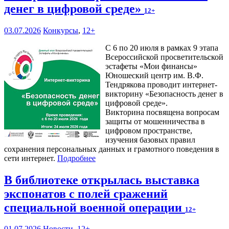
денег в цифровой среде»
12+
03.07.2026
Конкурсы
,
12+
С 6 по 20 июля в рамках 9 этапа
Всероссийской просветительской
эстафеты «Мои финансы»
Юношеский центр им. В.Ф.
Тендрякова проводит интернет-
викторину «Безопасность денег в
цифровой среде».
Викторина посвящена вопросам
защиты от мошенничества в
цифровом пространстве,
изучения базовых правил
сохранения персональных данных и грамотного поведения в
сети интернет.
Подробнее
В библиотеке открылась выставка
экспонатов с полей сражений
специальной военной операции
12+
01.07.2026
Новости
,
12+