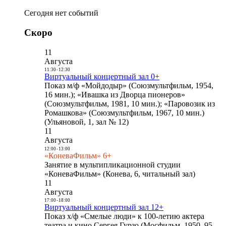
Сегодня нет событий
Скоро
11
Августа
11:30
-
12:30
Виртуальный концертный зал 0+
Показ м/ф «Мойдодыр» (Союзмультфильм, 1954,
16 мин.); «Ивашка из Дворца пионеров»
(Союзмультфильм, 1981, 10 мин.); «Паровозик из
Ромашкова» (Союзмультфильм, 1967, 10 мин.)
(Ульяновой, 1, зал № 12)
11
Августа
12:00
-
13:00
«КоневаФильм» 6+
Занятие в мультипликационной студии
«КоневаФильм» (Конева, 6, читальный зал)
11
Августа
17:00
-
18:00
Виртуальный концертный зал 12+
Показ х/ф «Смелые люди» к 100-летию актера
театра и кино Сергея Гурзо (Мосфильм, 1950, 95