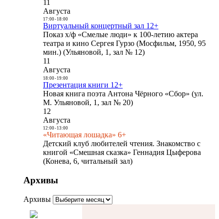
11
Августа
17:00
-
18:00
Виртуальный концертный зал 12+
Показ х/ф «Смелые люди» к 100-летию актера
театра и кино Сергея Гурзо (Мосфильм, 1950, 95
мин.) (Ульяновой, 1, зал № 12)
11
Августа
18:00
-
19:00
Презентация книги 12+
Новая книга поэта Антона Чёрного «Сбор» (ул.
М. Ульяновой, 1, зал № 20)
12
Августа
12:00
-
13:00
«Читающая лошадка» 6+
Детский клуб любителей чтения. Знакомство с
книгой «Смешная сказка» Геннадия Цыферова
(Конева, 6, читальный зал)
Архивы
Архивы