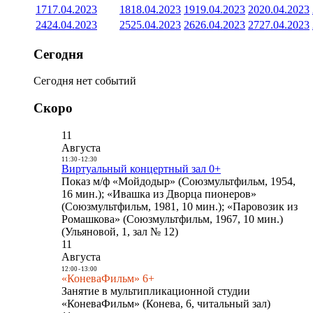
17
17.04.2023
18
18.04.2023
19
19.04.2023
20
20.04.2023
24
24.04.2023
25
25.04.2023
26
26.04.2023
27
27.04.2023
Сегодня
Сегодня нет событий
Скоро
11
Августа
11:30
-
12:30
Виртуальный концертный зал 0+
Показ м/ф «Мойдодыр» (Союзмультфильм, 1954,
16 мин.); «Ивашка из Дворца пионеров»
(Союзмультфильм, 1981, 10 мин.); «Паровозик из
Ромашкова» (Союзмультфильм, 1967, 10 мин.)
(Ульяновой, 1, зал № 12)
11
Августа
12:00
-
13:00
«КоневаФильм» 6+
Занятие в мультипликационной студии
«КоневаФильм» (Конева, 6, читальный зал)