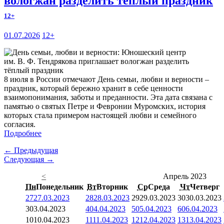
вологжан разделить тёплый праздник
12+
01.07.2026
12+
8 июля в России отмечают День семьи, любви и верности –
праздник, который бережно хранит в себе ценности
взаимопонимания, заботы и преданности. Эта дата связана с
памятью о святых Петре и Февронии Муромских, история
которых стала примером настоящей любви и семейного
согласия.
Подробнее
← Предыдущая
Следующая →
<
Апрель 2023
Пн
Понедельник
Вт
Вторник
Ср
Среда
Чт
Четверг
27
27.03.2023
28
28.03.2023
29
29.03.2023
30
30.03.2023
3
03.04.2023
4
04.04.2023
5
05.04.2023
6
06.04.2023
10
10.04.2023
11
11.04.2023
12
12.04.2023
13
13.04.2023