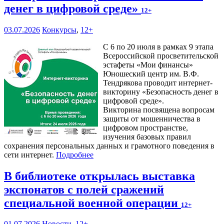
денег в цифровой среде»
12+
03.07.2026
Конкурсы
,
12+
С 6 по 20 июля в рамках 9 этапа
Всероссийской просветительской
эстафеты «Мои финансы»
Юношеский центр им. В.Ф.
Тендрякова проводит интернет-
викторину «Безопасность денег в
цифровой среде».
Викторина посвящена вопросам
защиты от мошенничества в
цифровом пространстве,
изучения базовых правил
сохранения персональных данных и грамотного поведения в
сети интернет.
Подробнее
В библиотеке открылась выставка
экспонатов с полей сражений
специальной военной операции
12+
01.07.2026
Новости
,
12+