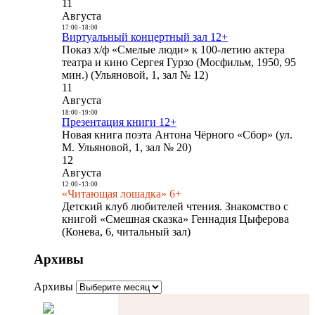
11
Августа
17:00
-
18:00
Виртуальный концертный зал 12+
Показ х/ф «Смелые люди» к 100-летию актера
театра и кино Сергея Гурзо (Мосфильм, 1950, 95
мин.) (Ульяновой, 1, зал № 12)
11
Августа
18:00
-
19:00
Презентация книги 12+
Новая книга поэта Антона Чёрного «Сбор» (ул.
М. Ульяновой, 1, зал № 20)
12
Августа
12:00
-
13:00
«Читающая лошадка» 6+
Детский клуб любителей чтения. Знакомство с
книгой «Смешная сказка» Геннадия Цыферова
(Конева, 6, читальный зал)
Архивы
Архивы