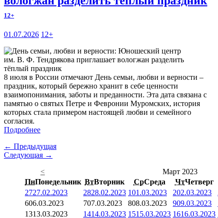
вологжан разделить тёплый праздник
12+
01.07.2026
12+
8 июля в России отмечают День семьи, любви и верности –
праздник, который бережно хранит в себе ценности
взаимопонимания, заботы и преданности. Эта дата связана с
памятью о святых Петре и Февронии Муромских, история
которых стала примером настоящей любви и семейного
согласия.
Подробнее
← Предыдущая
Следующая →
<
Март 2023
Пн
Понедельник
Вт
Вторник
Ср
Среда
Чт
Четверг
27
27.02.2023
28
28.02.2023
1
01.03.2023
2
02.03.2023
6
06.03.2023
7
07.03.2023
8
08.03.2023
9
09.03.2023
13
13.03.2023
14
14.03.2023
15
15.03.2023
16
16.03.2023