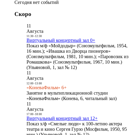
Сегодня нет событий
Скоро
11
Августа
11:30
-
12:30
Виртуальный концертный зал 0+
Показ м/ф «Мойдодыр» (Союзмультфильм, 1954,
16 мин.); «Ивашка из Дворца пионеров»
(Союзмультфильм, 1981, 10 мин.); «Паровозик из
Ромашкова» (Союзмультфильм, 1967, 10 мин.)
(Ульяновой, 1, зал № 12)
11
Августа
12:00
-
13:00
«КоневаФильм» 6+
Занятие в мультипликационной студии
«КоневаФильм» (Конева, 6, читальный зал)
11
Августа
17:00
-
18:00
Виртуальный концертный зал 12+
Показ х/ф «Смелые люди» к 100-летию актера
театра и кино Сергея Гурзо (Мосфильм, 1950, 95
мин.) (Ульяновой, 1, зал № 12)