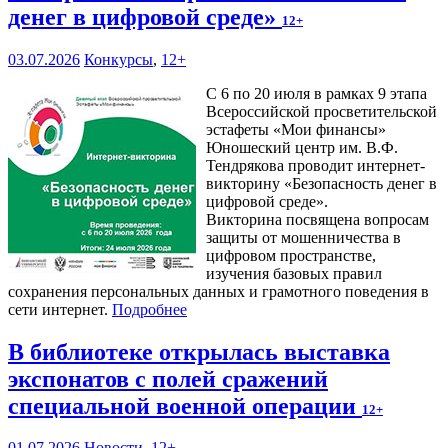
денег в цифровой среде»
12+
03.07.2026
Конкурсы
,
12+
С 6 по 20 июля в рамках 9 этапа
Всероссийской просветительской
эстафеты «Мои финансы»
Юношеский центр им. В.Ф.
Тендрякова проводит интернет-
викторину «Безопасность денег в
цифровой среде».
Викторина посвящена вопросам
защиты от мошенничества в
цифровом пространстве,
изучения базовых правил
сохранения персональных данных и грамотного поведения в
сети интернет.
Подробнее
В библиотеке открылась выставка
экспонатов с полей сражений
специальной военной операции
12+
01.07.2026
Новости
,
12+