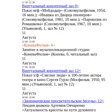
11:30
-
12:30
Виртуальный концертный зал 0+
Показ м/ф «Мойдодыр» (Союзмультфильм, 1954,
16 мин.); «Ивашка из Дворца пионеров»
(Союзмультфильм, 1981, 10 мин.); «Паровозик из
Ромашкова» (Союзмультфильм, 1967, 10 мин.)
(Ульяновой, 1, зал № 12)
11
Августа
12:00
-
13:00
«КоневаФильм» 6+
Занятие в мультипликационной студии
«КоневаФильм» (Конева, 6, читальный зал)
11
Августа
17:00
-
18:00
Виртуальный концертный зал 12+
Показ х/ф «Смелые люди» к 100-летию актера
театра и кино Сергея Гурзо (Мосфильм, 1950, 95
мин.) (Ульяновой, 1, зал № 12)
11
Августа
18:00
-
19:00
«Заоникиевские просветительские беседы» 12+
Лекция диакона Артемия Овчаренко
«Актуальность красоты на пути духовного