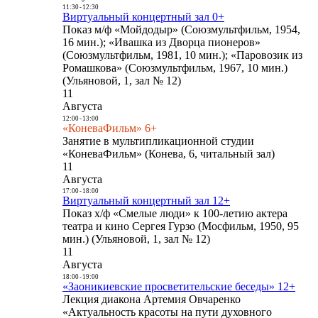
11:30
-
12:30
Виртуальный концертный зал 0+
Показ м/ф «Мойдодыр» (Союзмультфильм, 1954,
16 мин.); «Ивашка из Дворца пионеров»
(Союзмультфильм, 1981, 10 мин.); «Паровозик из
Ромашкова» (Союзмультфильм, 1967, 10 мин.)
(Ульяновой, 1, зал № 12)
11
Августа
12:00
-
13:00
«КоневаФильм» 6+
Занятие в мультипликационной студии
«КоневаФильм» (Конева, 6, читальный зал)
11
Августа
17:00
-
18:00
Виртуальный концертный зал 12+
Показ х/ф «Смелые люди» к 100-летию актера
театра и кино Сергея Гурзо (Мосфильм, 1950, 95
мин.) (Ульяновой, 1, зал № 12)
11
Августа
18:00
-
19:00
«Заоникиевские просветительские беседы» 12+
Лекция диакона Артемия Овчаренко
«Актуальность красоты на пути духовного