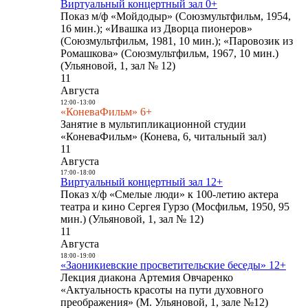
Виртуальный концертный зал 0+
Показ м/ф «Мойдодыр» (Союзмультфильм, 1954,
16 мин.); «Ивашка из Дворца пионеров»
(Союзмультфильм, 1981, 10 мин.); «Паровозик из
Ромашкова» (Союзмультфильм, 1967, 10 мин.)
(Ульяновой, 1, зал № 12)
11
Августа
12:00
-
13:00
«КоневаФильм» 6+
Занятие в мультипликационной студии
«КоневаФильм» (Конева, 6, читальный зал)
11
Августа
17:00
-
18:00
Виртуальный концертный зал 12+
Показ х/ф «Смелые люди» к 100-летию актера
театра и кино Сергея Гурзо (Мосфильм, 1950, 95
мин.) (Ульяновой, 1, зал № 12)
11
Августа
18:00
-
19:00
«Заоникиевские просветительские беседы» 12+
Лекция диакона Артемия Овчаренко
«Актуальность красоты на пути духовного
преображения» (М. Ульяновой, 1, зале №12)