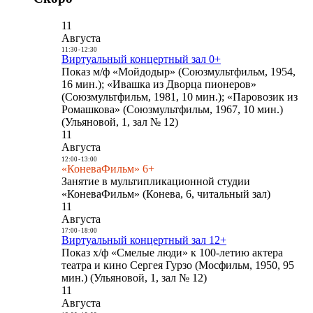
11
Августа
11:30
-
12:30
Виртуальный концертный зал 0+
Показ м/ф «Мойдодыр» (Союзмультфильм, 1954,
16 мин.); «Ивашка из Дворца пионеров»
(Союзмультфильм, 1981, 10 мин.); «Паровозик из
Ромашкова» (Союзмультфильм, 1967, 10 мин.)
(Ульяновой, 1, зал № 12)
11
Августа
12:00
-
13:00
«КоневаФильм» 6+
Занятие в мультипликационной студии
«КоневаФильм» (Конева, 6, читальный зал)
11
Августа
17:00
-
18:00
Виртуальный концертный зал 12+
Показ х/ф «Смелые люди» к 100-летию актера
театра и кино Сергея Гурзо (Мосфильм, 1950, 95
мин.) (Ульяновой, 1, зал № 12)
11
Августа