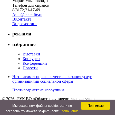
Марии Ульяновой, 1
Телефон для справок –
8(8172)21-17-69
Adm@booksite.ru
ВКонтакте
Видеохостинг
реклама
избранное
Выставки
Конкурсы
Конференции
Новости
Независимая оценка качества оказания услуг
организациями социальной сферы
Противодействие коррупции
© 2026 | БУК ВО «Областная универсальная научная
библиотека»
Мы cохраняем файлы cookie: если не
Принимаю
↑
согласны то можете закрыть сайт
Соглашение