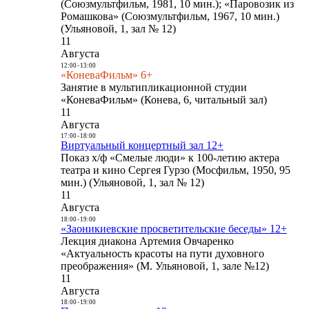
(Союзмультфильм, 1981, 10 мин.); «Паровозик из
Ромашкова» (Союзмультфильм, 1967, 10 мин.)
(Ульяновой, 1, зал № 12)
11
Августа
12:00
-
13:00
«КоневаФильм» 6+
Занятие в мультипликационной студии
«КоневаФильм» (Конева, 6, читальный зал)
11
Августа
17:00
-
18:00
Виртуальный концертный зал 12+
Показ х/ф «Смелые люди» к 100-летию актера
театра и кино Сергея Гурзо (Мосфильм, 1950, 95
мин.) (Ульяновой, 1, зал № 12)
11
Августа
18:00
-
19:00
«Заоникиевские просветительские беседы» 12+
Лекция диакона Артемия Овчаренко
«Актуальность красоты на пути духовного
преображения» (М. Ульяновой, 1, зале №12)
11
Августа
18:00
-
19:00