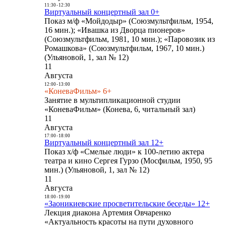
11:30
-
12:30
Виртуальный концертный зал 0+
Показ м/ф «Мойдодыр» (Союзмультфильм, 1954,
16 мин.); «Ивашка из Дворца пионеров»
(Союзмультфильм, 1981, 10 мин.); «Паровозик из
Ромашкова» (Союзмультфильм, 1967, 10 мин.)
(Ульяновой, 1, зал № 12)
11
Августа
12:00
-
13:00
«КоневаФильм» 6+
Занятие в мультипликационной студии
«КоневаФильм» (Конева, 6, читальный зал)
11
Августа
17:00
-
18:00
Виртуальный концертный зал 12+
Показ х/ф «Смелые люди» к 100-летию актера
театра и кино Сергея Гурзо (Мосфильм, 1950, 95
мин.) (Ульяновой, 1, зал № 12)
11
Августа
18:00
-
19:00
«Заоникиевские просветительские беседы» 12+
Лекция диакона Артемия Овчаренко
«Актуальность красоты на пути духовного