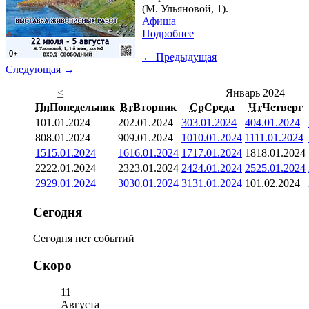
(М. Ульяновой, 1).
Афиша
Подробнее
← Предыдущая
Следующая →
<
Январь 2024
Пн
Понедельник
Вт
Вторник
Ср
Среда
Чт
Четверг
1
01.01.2024
2
02.01.2024
3
03.01.2024
4
04.01.2024
8
08.01.2024
9
09.01.2024
10
10.01.2024
11
11.01.2024
15
15.01.2024
16
16.01.2024
17
17.01.2024
18
18.01.2024
22
22.01.2024
23
23.01.2024
24
24.01.2024
25
25.01.2024
29
29.01.2024
30
30.01.2024
31
31.01.2024
1
01.02.2024
Сегодня
Сегодня нет событий
Скоро
11
Августа