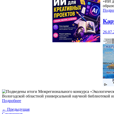
«ИИ д
образ
Подро
Кар
26.07.
Вологодской областной универсальной научной библиотекой им
Подробнее
← Предыдущая
Следующая →