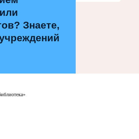
 или
ов? Знаете,
 учреждений
библиотека»