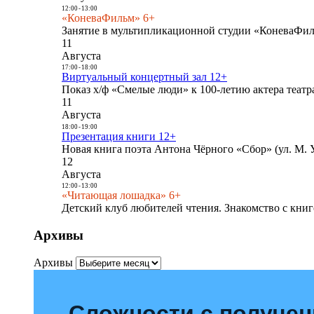
12:00
-
13:00
«КоневаФильм» 6+
Занятие в мультипликационной студии «КоневаФиль
11
Августа
17:00
-
18:00
Виртуальный концертный зал 12+
Показ х/ф «Смелые люди» к 100-летию актера театра
11
Августа
18:00
-
19:00
Презентация книги 12+
Новая книга поэта Антона Чёрного «Сбор» (ул. М. У
12
Августа
12:00
-
13:00
«Читающая лошадка» 6+
Детский клуб любителей чтения. Знакомство с книг
Архивы
Архивы
Сложности с получе