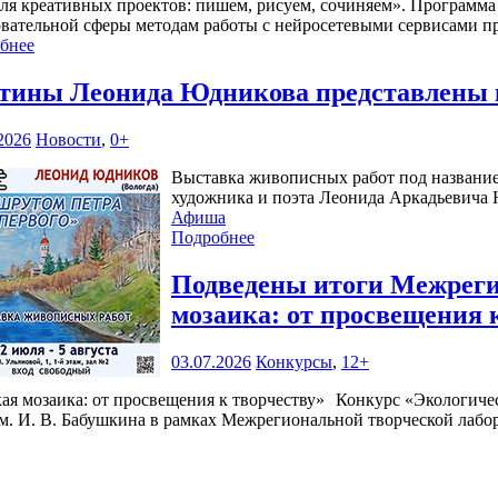
ля креативных проектов: пишем, рисуем, сочиняем». Программа 
овательной сферы методам работы с нейросетевыми сервисами п
бнее
тины Леонида Юдникова представлены 
2026
Новости
,
0+
Выставка живописных работ под название
художника и поэта Леонида Аркадьевича Ю
Афиша
Подробнее
Подведены итоги Межреги
мозаика: от просвещения 
03.07.2026
Конкурсы
,
12+
Конкурс «Экологичес
. И. В. Бабушкина в рамках Межрегиональной творческой лабор