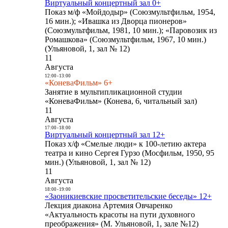
Виртуальный концертный зал 0+
Показ м/ф «Мойдодыр» (Союзмультфильм, 1954,
16 мин.); «Ивашка из Дворца пионеров»
(Союзмультфильм, 1981, 10 мин.); «Паровозик из
Ромашкова» (Союзмультфильм, 1967, 10 мин.)
(Ульяновой, 1, зал № 12)
11
Августа
12:00
-
13:00
«КоневаФильм» 6+
Занятие в мультипликационной студии
«КоневаФильм» (Конева, 6, читальный зал)
11
Августа
17:00
-
18:00
Виртуальный концертный зал 12+
Показ х/ф «Смелые люди» к 100-летию актера
театра и кино Сергея Гурзо (Мосфильм, 1950, 95
мин.) (Ульяновой, 1, зал № 12)
11
Августа
18:00
-
19:00
«Заоникиевские просветительские беседы» 12+
Лекция диакона Артемия Овчаренко
«Актуальность красоты на пути духовного
преображения» (М. Ульяновой, 1, зале №12)