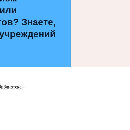
 или
ов? Знаете,
 учреждений
библиотека»