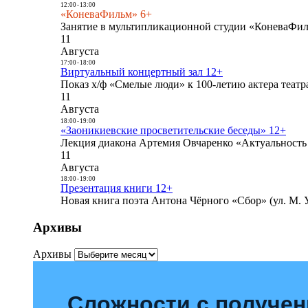
12:00
-
13:00
«КоневаФильм» 6+
Занятие в мультипликационной студии «КоневаФиль
11
Августа
17:00
-
18:00
Виртуальный концертный зал 12+
Показ х/ф «Смелые люди» к 100-летию актера театра
11
Августа
18:00
-
19:00
«Заоникиевские просветительские беседы» 12+
Лекция диакона Артемия Овчаренко «Актуальность 
11
Августа
18:00
-
19:00
Презентация книги 12+
Новая книга поэта Антона Чёрного «Сбор» (ул. М. У
Архивы
Архивы
Сложности с получе