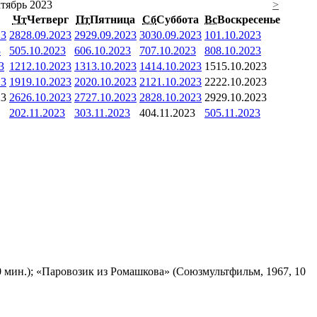
тябрь 2023
>
Чт
Четверг
Пт
Пятница
Сб
Суббота
Вс
Воскресенье
23
28
28.09.2023
29
29.09.2023
30
30.09.2023
1
01.10.2023
3
5
05.10.2023
6
06.10.2023
7
07.10.2023
8
08.10.2023
3
12
12.10.2023
13
13.10.2023
14
14.10.2023
15
15.10.2023
23
19
19.10.2023
20
20.10.2023
21
21.10.2023
22
22.10.2023
23
26
26.10.2023
27
27.10.2023
28
28.10.2023
29
29.10.2023
2
02.11.2023
3
03.11.2023
4
04.11.2023
5
05.11.2023
 мин.); «Паровозик из Ромашкова» (Союзмультфильм, 1967, 10