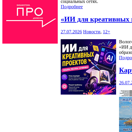
социальных сетях.
Подробнее
«ИИ для креативных 
27.07.2026
Новости
,
12+
Волог
«ИИ д
образ
Подро
Кар
26.07.