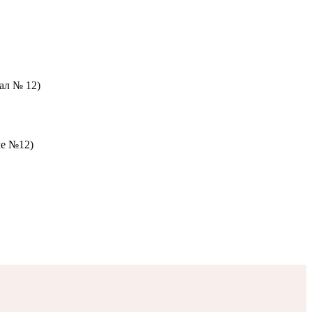
зал № 12)
ле №12)