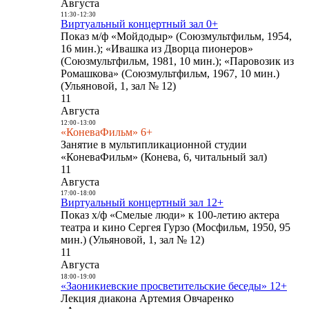
Августа
11:30
-
12:30
Виртуальный концертный зал 0+
Показ м/ф «Мойдодыр» (Союзмультфильм, 1954,
16 мин.); «Ивашка из Дворца пионеров»
(Союзмультфильм, 1981, 10 мин.); «Паровозик из
Ромашкова» (Союзмультфильм, 1967, 10 мин.)
(Ульяновой, 1, зал № 12)
11
Августа
12:00
-
13:00
«КоневаФильм» 6+
Занятие в мультипликационной студии
«КоневаФильм» (Конева, 6, читальный зал)
11
Августа
17:00
-
18:00
Виртуальный концертный зал 12+
Показ х/ф «Смелые люди» к 100-летию актера
театра и кино Сергея Гурзо (Мосфильм, 1950, 95
мин.) (Ульяновой, 1, зал № 12)
11
Августа
18:00
-
19:00
«Заоникиевские просветительские беседы» 12+
Лекция диакона Артемия Овчаренко