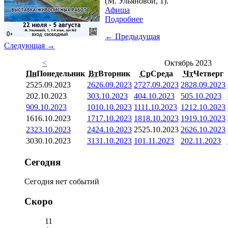
(М. Ульяновой, 1).
Афиша
Подробнее
← Предыдущая
Следующая →
<
Октябрь 2023
Пн
Понедельник
Вт
Вторник
Ср
Среда
Чт
Четверг
25
25.09.2023
26
26.09.2023
27
27.09.2023
28
28.09.2023
2
02.10.2023
3
03.10.2023
4
04.10.2023
5
05.10.2023
9
09.10.2023
10
10.10.2023
11
11.10.2023
12
12.10.2023
16
16.10.2023
17
17.10.2023
18
18.10.2023
19
19.10.2023
23
23.10.2023
24
24.10.2023
25
25.10.2023
26
26.10.2023
30
30.10.2023
31
31.10.2023
1
01.11.2023
2
02.11.2023
Сегодня
Сегодня нет событий
Скоро
11