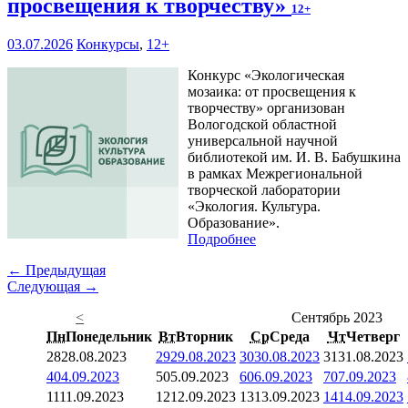
просвещения к творчеству»
12+
03.07.2026
Конкурсы
,
12+
Конкурс «Экологическая
мозаика: от просвещения к
творчеству» организован
Вологодской областной
универсальной научной
библиотекой им. И. В. Бабушкина
в рамках Межрегиональной
творческой лаборатории
«Экология. Культура.
Образование».
Подробнее
← Предыдущая
Следующая →
<
Сентябрь 2023
Пн
Понедельник
Вт
Вторник
Ср
Среда
Чт
Четверг
28
28.08.2023
29
29.08.2023
30
30.08.2023
31
31.08.2023
4
04.09.2023
5
05.09.2023
6
06.09.2023
7
07.09.2023
11
11.09.2023
12
12.09.2023
13
13.09.2023
14
14.09.2023