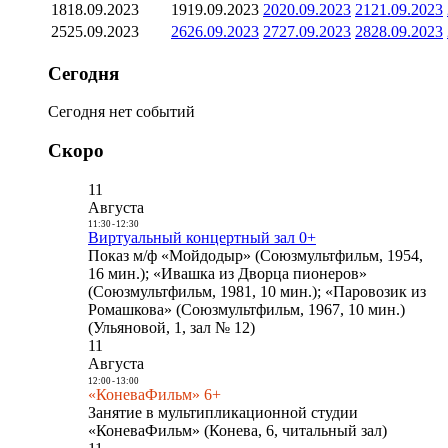
18
18.09.2023
19
19.09.2023
20
20.09.2023
21
21.09.2023
25
25.09.2023
26
26.09.2023
27
27.09.2023
28
28.09.2023
Сегодня
Сегодня нет событий
Скоро
11
Августа
11:30
-
12:30
Виртуальный концертный зал 0+
Показ м/ф «Мойдодыр» (Союзмультфильм, 1954,
16 мин.); «Ивашка из Дворца пионеров»
(Союзмультфильм, 1981, 10 мин.); «Паровозик из
Ромашкова» (Союзмультфильм, 1967, 10 мин.)
(Ульяновой, 1, зал № 12)
11
Августа
12:00
-
13:00
«КоневаФильм» 6+
Занятие в мультипликационной студии
«КоневаФильм» (Конева, 6, читальный зал)