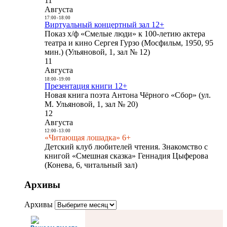
11
Августа
17:00
-
18:00
Виртуальный концертный зал 12+
Показ х/ф «Смелые люди» к 100-летию актера
театра и кино Сергея Гурзо (Мосфильм, 1950, 95
мин.) (Ульяновой, 1, зал № 12)
11
Августа
18:00
-
19:00
Презентация книги 12+
Новая книга поэта Антона Чёрного «Сбор» (ул.
М. Ульяновой, 1, зал № 20)
12
Августа
12:00
-
13:00
«Читающая лошадка» 6+
Детский клуб любителей чтения. Знакомство с
книгой «Смешная сказка» Геннадия Цыферова
(Конева, 6, читальный зал)
Архивы
Архивы