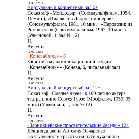
11:30
-
12:30
Виртуальный концертный зал 0+
Показ м/ф «Мойдодыр» (Союзмультфильм, 1954,
16 мин.); «Ивашка из Дворца пионеров»
(Союзмультфильм, 1981, 10 мин.); «Паровозик из
Ромашкова» (Союзмультфильм, 1967, 10 мин.)
(Ульяновой, 1, зал № 12)
11
Августа
12:00
-
13:00
«КоневаФильм» 6+
Занятие в мультипликационной студии
«КоневаФильм» (Конева, 6, читальный зал)
11
Августа
17:00
-
18:00
Виртуальный концертный зал 12+
Показ х/ф «Смелые люди» к 100-летию актера
театра и кино Сергея Гурзо (Мосфильм, 1950, 95
мин.) (Ульяновой, 1, зал № 12)
11
Августа
18:00
-
19:00
«Заоникиевские просветительские беседы» 12+
Лекция диакона Артемия Овчаренко
«Актуальность красоты на пути духовного