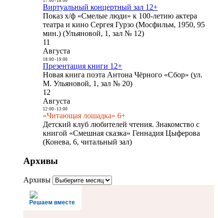
17:00
-
18:00
Виртуальный концертный зал 12+
Показ х/ф «Смелые люди» к 100-летию актера
театра и кино Сергея Гурзо (Мосфильм, 1950, 95
мин.) (Ульяновой, 1, зал № 12)
11
Августа
18:00
-
19:00
Презентация книги 12+
Новая книга поэта Антона Чёрного «Сбор» (ул.
М. Ульяновой, 1, зал № 20)
12
Августа
12:00
-
13:00
«Читающая лошадка» 6+
Детский клуб любителей чтения. Знакомство с
книгой «Смешная сказка» Геннадия Цыферова
(Конева, 6, читальный зал)
Архивы
Архивы
Решаем вместе