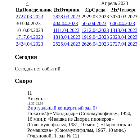
<
Апрель 2023
Пн
Понедельник
Вт
Вторник
Ср
Среда
Чт
Четверг
27
27.03.2023
28
28.03.2023
29
29.03.2023
30
30.03.2023
3
03.04.2023
4
04.04.2023
5
05.04.2023
6
06.04.2023
10
10.04.2023
11
11.04.2023
12
12.04.2023
13
13.04.2023
17
17.04.2023
18
18.04.2023
19
19.04.2023
20
20.04.2023
24
24.04.2023
25
25.04.2023
26
26.04.2023
27
27.04.2023
Сегодня
Сегодня нет событий
Скоро
11
Августа
11:30
-
12:30
Виртуальный концертный зал 0+
Показ м/ф «Мойдодыр» (Союзмультфильм, 1954,
16 мин.); «Ивашка из Дворца пионеров»
(Союзмультфильм, 1981, 10 мин.); «Паровозик из
Ромашкова» (Союзмультфильм, 1967, 10 мин.)
(Ульяновой, 1, зал № 12)