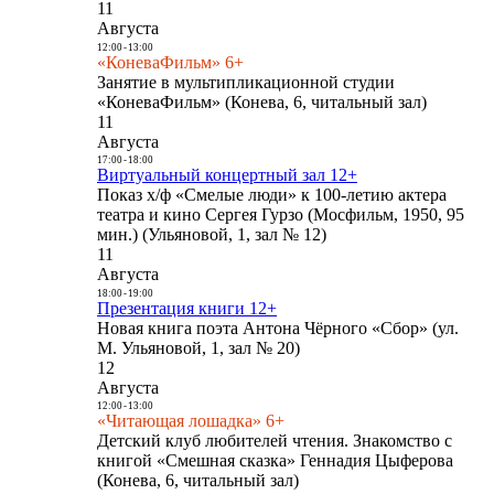
11
Августа
12:00
-
13:00
«КоневаФильм» 6+
Занятие в мультипликационной студии
«КоневаФильм» (Конева, 6, читальный зал)
11
Августа
17:00
-
18:00
Виртуальный концертный зал 12+
Показ х/ф «Смелые люди» к 100-летию актера
театра и кино Сергея Гурзо (Мосфильм, 1950, 95
мин.) (Ульяновой, 1, зал № 12)
11
Августа
18:00
-
19:00
Презентация книги 12+
Новая книга поэта Антона Чёрного «Сбор» (ул.
М. Ульяновой, 1, зал № 20)
12
Августа
12:00
-
13:00
«Читающая лошадка» 6+
Детский клуб любителей чтения. Знакомство с
книгой «Смешная сказка» Геннадия Цыферова
(Конева, 6, читальный зал)