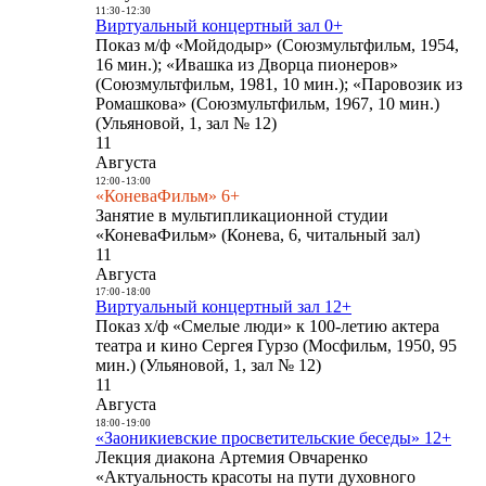
11:30
-
12:30
Виртуальный концертный зал 0+
Показ м/ф «Мойдодыр» (Союзмультфильм, 1954,
16 мин.); «Ивашка из Дворца пионеров»
(Союзмультфильм, 1981, 10 мин.); «Паровозик из
Ромашкова» (Союзмультфильм, 1967, 10 мин.)
(Ульяновой, 1, зал № 12)
11
Августа
12:00
-
13:00
«КоневаФильм» 6+
Занятие в мультипликационной студии
«КоневаФильм» (Конева, 6, читальный зал)
11
Августа
17:00
-
18:00
Виртуальный концертный зал 12+
Показ х/ф «Смелые люди» к 100-летию актера
театра и кино Сергея Гурзо (Мосфильм, 1950, 95
мин.) (Ульяновой, 1, зал № 12)
11
Августа
18:00
-
19:00
«Заоникиевские просветительские беседы» 12+
Лекция диакона Артемия Овчаренко
«Актуальность красоты на пути духовного