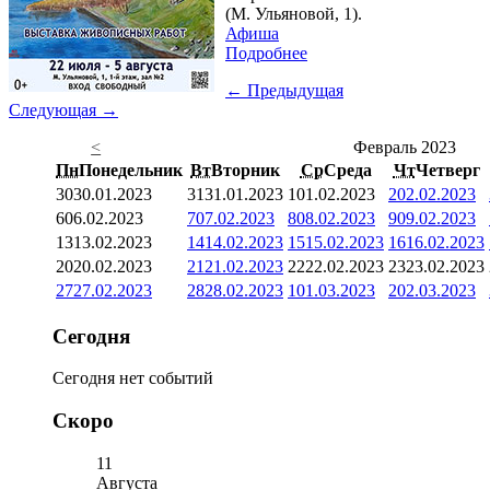
(М. Ульяновой, 1).
Афиша
Подробнее
← Предыдущая
Следующая →
<
Февраль 2023
Пн
Понедельник
Вт
Вторник
Ср
Среда
Чт
Четверг
30
30.01.2023
31
31.01.2023
1
01.02.2023
2
02.02.2023
6
06.02.2023
7
07.02.2023
8
08.02.2023
9
09.02.2023
13
13.02.2023
14
14.02.2023
15
15.02.2023
16
16.02.2023
20
20.02.2023
21
21.02.2023
22
22.02.2023
23
23.02.2023
27
27.02.2023
28
28.02.2023
1
01.03.2023
2
02.03.2023
Сегодня
Сегодня нет событий
Скоро
11
Августа