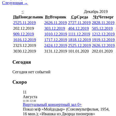
Следующая →
<
Декабрь 2019
Пн
Понедельник
Вт
Вторник
Ср
Среда
Чт
Четверг
25
25.11.2019
26
26.11.2019
27
27.11.2019
28
28.11.2019
2
02.12.2019
3
03.12.2019
4
04.12.2019
5
05.12.2019
9
09.12.2019
10
10.12.2019
11
11.12.2019
12
12.12.2019
16
16.12.2019
17
17.12.2019
18
18.12.2019
19
19.12.2019
23
23.12.2019
24
24.12.2019
25
25.12.2019
26
26.12.2019
30
30.12.2019
31
31.12.2019
1
01.01.2020
2
02.01.2020
Сегодня
Сегодня нет событий
Скоро
11
Августа
11:30
-
12:30
Виртуальный концертный зал 0+
Показ м/ф «Мойдодыр» (Союзмультфильм, 1954,
16 мин.); «Ивашка из Дворца пионеров»