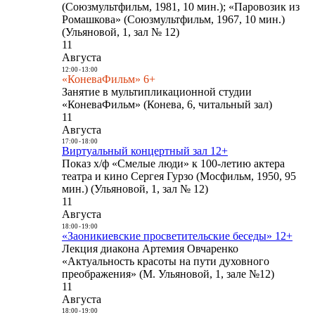
(Союзмультфильм, 1981, 10 мин.); «Паровозик из
Ромашкова» (Союзмультфильм, 1967, 10 мин.)
(Ульяновой, 1, зал № 12)
11
Августа
12:00
-
13:00
«КоневаФильм» 6+
Занятие в мультипликационной студии
«КоневаФильм» (Конева, 6, читальный зал)
11
Августа
17:00
-
18:00
Виртуальный концертный зал 12+
Показ х/ф «Смелые люди» к 100-летию актера
театра и кино Сергея Гурзо (Мосфильм, 1950, 95
мин.) (Ульяновой, 1, зал № 12)
11
Августа
18:00
-
19:00
«Заоникиевские просветительские беседы» 12+
Лекция диакона Артемия Овчаренко
«Актуальность красоты на пути духовного
преображения» (М. Ульяновой, 1, зале №12)
11
Августа
18:00
-
19:00