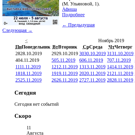
(М. Ульяновой, 1).
Афиша
Подробнее
← Предыдущая
Следующая →
<
Ноябрь 2019
Пн
Понедельник
Вт
Вторник
Ср
Среда
Чт
Четверг
28
28.10.2019
29
29.10.2019
30
30.10.2019
31
31.10.2019
4
04.11.2019
5
05.11.2019
6
06.11.2019
7
07.11.2019
11
11.11.2019
12
12.11.2019
13
13.11.2019
14
14.11.2019
18
18.11.2019
19
19.11.2019
20
20.11.2019
21
21.11.2019
25
25.11.2019
26
26.11.2019
27
27.11.2019
28
28.11.2019
Сегодня
Сегодня нет событий
Скоро
11
Августа