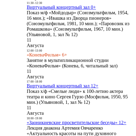
11:30
-
12:30
Виртуальный концертный зал 0+
Показ м/ф «Мойдодыр» (Союзмультфильм, 1954,
16 мин.); «Ивашка из Дворца пионеров»
(Союзмультфильм, 1981, 10 мин.); «Паровозик из
Ромашкова» (Союзмультфильм, 1967, 10 мин.)
(Ульяновой, 1, зал № 12)
11
Августа
12:00
-
13:00
«КоневаФильм» 6+
Занятие в мультипликационной студии
«КоневаФильм» (Конева, 6, читальный зал)
11
Августа
17:00
-
18:00
Виртуальный концертный зал 12+
Показ х/ф «Смелые люди» к 100-летию актера
театра и кино Сергея Гурзо (Мосфильм, 1950, 95
мин.) (Ульяновой, 1, зал № 12)
11
Августа
18:00
-
19:00
«Заоникиевские просветительские беседы» 12+
Лекция диакона Артемия Овчаренко
«Актуальность красоты на пути духовного