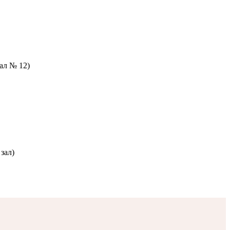
зал № 12)
зал)