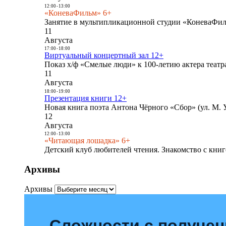
12:00
-
13:00
«КоневаФильм» 6+
Занятие в мультипликационной студии «КоневаФиль
11
Августа
17:00
-
18:00
Виртуальный концертный зал 12+
Показ х/ф «Смелые люди» к 100-летию актера театра
11
Августа
18:00
-
19:00
Презентация книги 12+
Новая книга поэта Антона Чёрного «Сбор» (ул. М. У
12
Августа
12:00
-
13:00
«Читающая лошадка» 6+
Детский клуб любителей чтения. Знакомство с книг
Архивы
Архивы
Сложности с получе