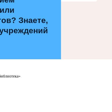
 или
ов? Знаете,
 учреждений
библиотека»