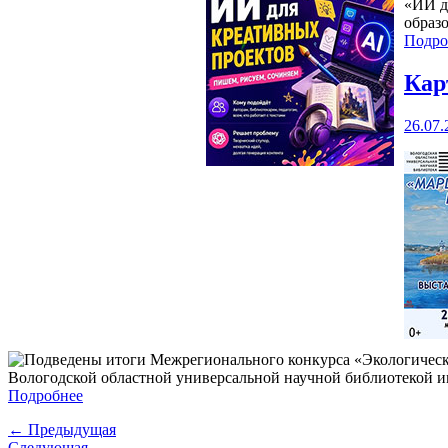
«ИИ д
образ
Подро
Кар
26.07.
Вологодской областной универсальной научной библиотекой им
Подробнее
← Предыдущая
Следующая →