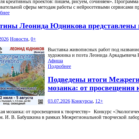
ля креативных проектов: пишем, рисуем, сочиняем». Программа 
овательной сферы методам работы с нейросетевыми сервисами п
бнее
тины Леонида Юдникова представлены 
2026
Новости
,
0+
Выставка живописных работ под название
художника и поэта Леонида Аркадьевича Ю
Афиша
Подробнее
Подведены итоги Межреги
мозаика: от просвещения 
03.07.2026
Конкурсы
,
12+
Конкурс «Экологичес
. И. В. Бабушкина в рамках Межрегиональной творческой лабор