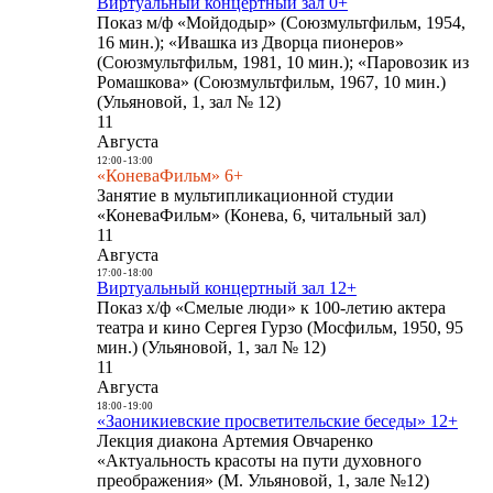
Виртуальный концертный зал 0+
Показ м/ф «Мойдодыр» (Союзмультфильм, 1954,
16 мин.); «Ивашка из Дворца пионеров»
(Союзмультфильм, 1981, 10 мин.); «Паровозик из
Ромашкова» (Союзмультфильм, 1967, 10 мин.)
(Ульяновой, 1, зал № 12)
11
Августа
12:00
-
13:00
«КоневаФильм» 6+
Занятие в мультипликационной студии
«КоневаФильм» (Конева, 6, читальный зал)
11
Августа
17:00
-
18:00
Виртуальный концертный зал 12+
Показ х/ф «Смелые люди» к 100-летию актера
театра и кино Сергея Гурзо (Мосфильм, 1950, 95
мин.) (Ульяновой, 1, зал № 12)
11
Августа
18:00
-
19:00
«Заоникиевские просветительские беседы» 12+
Лекция диакона Артемия Овчаренко
«Актуальность красоты на пути духовного
преображения» (М. Ульяновой, 1, зале №12)