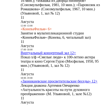
16 мин.); «Ивашка из Дворца пионеров»
(Союзмультфильм, 1981, 10 мин.); «Паровозик из
Ромашкова» (Союзмультфильм, 1967, 10 мин.)
(Ульяновой, 1, зал № 12)
11
Августа
12:00
-
13:00
«КоневаФильм» 6+
Занятие в мультипликационной студии
«КоневаФильм» (Конева, 6, читальный зал)
11
Августа
17:00
-
18:00
Виртуальный концертный зал 12+
Показ х/ф «Смелые люди» к 100-летию актера
театра и кино Сергея Гурзо (Мосфильм, 1950, 95
мин.) (Ульяновой, 1, зал № 12)
11
Августа
18:00
-
19:00
«Заоникиевские просветительские беседы» 12+
Лекция диакона Артемия Овчаренко
«Актуальность красоты на пути духовного
преображения» (М. Ульяновой, 1, зале №12)
11
Августа