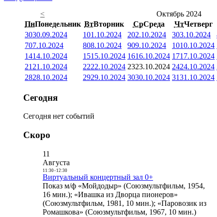
<
Октябрь 2024
Пн
Понедельник
Вт
Вторник
Ср
Среда
Чт
Четверг
30
30.09.2024
1
01.10.2024
2
02.10.2024
3
03.10.2024
7
07.10.2024
8
08.10.2024
9
09.10.2024
10
10.10.2024
14
14.10.2024
15
15.10.2024
16
16.10.2024
17
17.10.2024
21
21.10.2024
22
22.10.2024
23
23.10.2024
24
24.10.2024
28
28.10.2024
29
29.10.2024
30
30.10.2024
31
31.10.2024
Сегодня
Сегодня нет событий
Скоро
11
Августа
11:30
-
12:30
Виртуальный концертный зал 0+
Показ м/ф «Мойдодыр» (Союзмультфильм, 1954,
16 мин.); «Ивашка из Дворца пионеров»
(Союзмультфильм, 1981, 10 мин.); «Паровозик из
Ромашкова» (Союзмультфильм, 1967, 10 мин.)