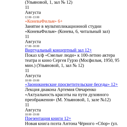
(Ульяновой, 1, зал № 12)
11
Августа
12:00
-
13:00
«КоневаФильм» 6+
Занятие в мультипликационной студии
«КоневаФильм» (Конева, 6, читальный зал)
11
Августа
17:00
-
18:00
Виртуальный концертный зал 12+
Показ х/ф «Смелые люди» к 100-летию актера
театра и кино Сергея Гурзо (Мосфильм, 1950, 95
мин.) (Ульяновой, 1, зал № 12)
11
Августа
18:00
-
19:00
«Заоникиевские просветительские беседы» 12+
Лекция диакона Артемия Овчаренко
«Актуальность красоты на пути духовного
преображения» (М. Ульяновой, 1, зале №12)
11
Августа
18:00
-
19:00
Презентация книги 12+
Новая книга поэта Антона Чёрного «Сбор» (ул.