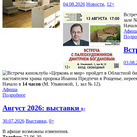
04.08.2026
Новости
,
12+
Встре
зале 
Начало
Афиш
Подро
Вст
03.08.
настоятелем храма пророка Иоанна Предтечи в Рощенье, иерее
Начало в
14 часов
(М. Ульяновой, 1, зал № 12).
Афиша
Подробнее
Август 2026: выставки
0+
30.07.2026
Выставки
,
0+
В афише возможны изменения.
Телефон
: 72-96-30