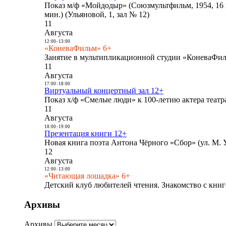
Показ м/ф «Мойдодыр» (Союзмультфильм, 1954, 16 
мин.) (Ульяновой, 1, зал № 12)
11
Августа
12:00
-
13:00
«КоневаФильм» 6+
Занятие в мультипликационной студии «КоневаФиль
11
Августа
17:00
-
18:00
Виртуальный концертный зал 12+
Показ х/ф «Смелые люди» к 100-летию актера театра
11
Августа
18:00
-
19:00
Презентация книги 12+
Новая книга поэта Антона Чёрного «Сбор» (ул. М. У
12
Августа
12:00
-
13:00
«Читающая лошадка» 6+
Детский клуб любителей чтения. Знакомство с книг
Архивы
Архивы