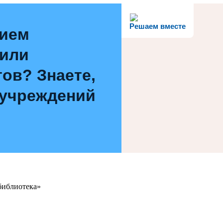
Решаем вместе
нием
 или
ов? Знаете,
 учреждений
библиотека»