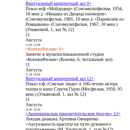
Виртуальный концертный зал 0+
Показ м/ф «Мойдодыр» (Союзмультфильм, 1954,
16 мин.); «Ивашка из Дворца пионеров»
(Союзмультфильм, 1981, 10 мин.); «Паровозик из
Ромашкова» (Союзмультфильм, 1967, 10 мин.)
(Ульяновой, 1, зал № 12)
11
Августа
12:00
-
13:00
«КоневаФильм» 6+
Занятие в мультипликационной студии
«КоневаФильм» (Конева, 6, читальный зал)
11
Августа
17:00
-
18:00
Виртуальный концертный зал 12+
Показ х/ф «Смелые люди» к 100-летию актера
театра и кино Сергея Гурзо (Мосфильм, 1950, 95
мин.) (Ульяновой, 1, зал № 12)
11
Августа
18:00
-
19:00
«Заоникиевские просветительские беседы» 12+
Лекция диакона Артемия Овчаренко
«Актуальность красоты на пути духовного
преображения» (М. Ульяновой, 1, зале №12)