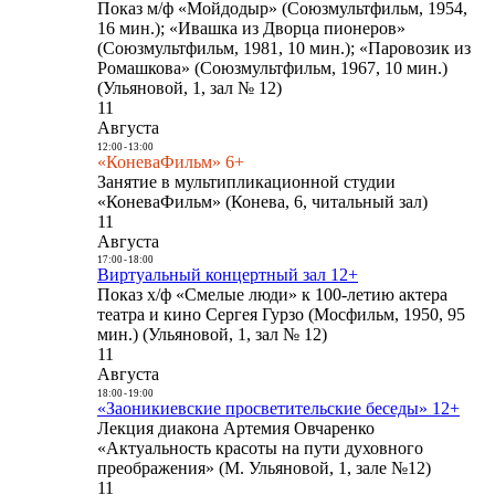
Показ м/ф «Мойдодыр» (Союзмультфильм, 1954,
16 мин.); «Ивашка из Дворца пионеров»
(Союзмультфильм, 1981, 10 мин.); «Паровозик из
Ромашкова» (Союзмультфильм, 1967, 10 мин.)
(Ульяновой, 1, зал № 12)
11
Августа
12:00
-
13:00
«КоневаФильм» 6+
Занятие в мультипликационной студии
«КоневаФильм» (Конева, 6, читальный зал)
11
Августа
17:00
-
18:00
Виртуальный концертный зал 12+
Показ х/ф «Смелые люди» к 100-летию актера
театра и кино Сергея Гурзо (Мосфильм, 1950, 95
мин.) (Ульяновой, 1, зал № 12)
11
Августа
18:00
-
19:00
«Заоникиевские просветительские беседы» 12+
Лекция диакона Артемия Овчаренко
«Актуальность красоты на пути духовного
преображения» (М. Ульяновой, 1, зале №12)
11