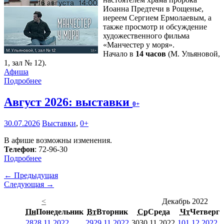
Иоанна Предтечи в Рощенье,
иереем Сергием Ермолаевым, а
также просмотр и обсуждение
художественного фильма
«Манчестер у моря».
Начало в
14 часов
(М. Ульяновой,
1, зал № 12).
Афиша
Подробнее
Август 2026: выставки
0+
30.07.2026
Выставки
,
0+
В афише возможны изменения.
Телефон
: 72-96-30
Подробнее
← Предыдущая
Следующая →
<
Декабрь 2022
Пн
Понедельник
Вт
Вторник
Ср
Среда
Чт
Четверг
28
28.11.2022
29
29.11.2022
30
30.11.2022
1
01.12.2022