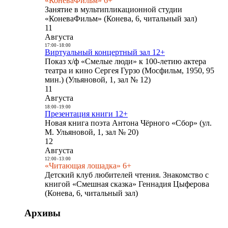
«КоневаФильм» 6+
Занятие в мультипликационной студии
«КоневаФильм» (Конева, 6, читальный зал)
11
Августа
17:00
-
18:00
Виртуальный концертный зал 12+
Показ х/ф «Смелые люди» к 100-летию актера
театра и кино Сергея Гурзо (Мосфильм, 1950, 95
мин.) (Ульяновой, 1, зал № 12)
11
Августа
18:00
-
19:00
Презентация книги 12+
Новая книга поэта Антона Чёрного «Сбор» (ул.
М. Ульяновой, 1, зал № 20)
12
Августа
12:00
-
13:00
«Читающая лошадка» 6+
Детский клуб любителей чтения. Знакомство с
книгой «Смешная сказка» Геннадия Цыферова
(Конева, 6, читальный зал)
Архивы