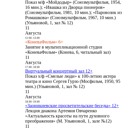
Показ м/ф «Мойдодыр» (Союзмультфильм, 1954,
16 мин.); «Ивашка из Дворца пионеров»
(Союзмультфильм, 1981, 10 мин.); «Паровозик из
Ромашкова» (Союзмультфильм, 1967, 10 мин.)
(Ульяновой, 1, зал № 12)
11
Августа
12:00
-
13:00
«КоневаФильм» 6+
Занятие в мультипликационной студии
«КоневаФильм» (Конева, 6, читальный зал)
11
Августа
17:00
-
18:00
Виртуальный концертный зал 12+
Показ х/ф «Смелые люди» к 100-летию актера
театра и кино Сергея Гурзо (Мосфильм, 1950, 95
мин.) (Ульяновой, 1, зал № 12)
11
Августа
18:00
-
19:00
«Заоникиевские просветительские беседы» 12+
Лекция диакона Артемия Овчаренко
«Актуальность красоты на пути духовного
преображения» (М. Ульяновой, 1, зале №12)
11