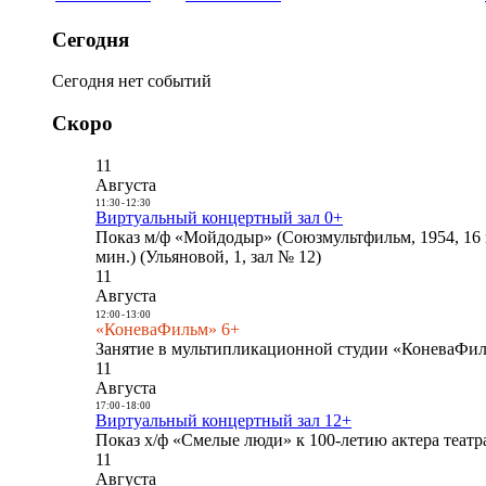
Сегодня
Сегодня нет событий
Скоро
11
Августа
11:30
-
12:30
Виртуальный концертный зал 0+
Показ м/ф «Мойдодыр» (Союзмультфильм, 1954, 16 
мин.) (Ульяновой, 1, зал № 12)
11
Августа
12:00
-
13:00
«КоневаФильм» 6+
Занятие в мультипликационной студии «КоневаФиль
11
Августа
17:00
-
18:00
Виртуальный концертный зал 12+
Показ х/ф «Смелые люди» к 100-летию актера театра
11
Августа