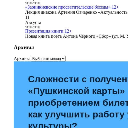
18:00
-
19:00
«Заоникиевские просветительские беседы» 12+
Лекция диакона Артемия Овчаренко «Актуальность 
11
Августа
18:00
-
19:00
Презентация книги 12+
Новая книга поэта Антона Чёрного «Сбор» (ул. М. У
Архивы
Архивы
Сложности с получе
«Пушкинской карты»
приобретением билет
как улучшить работу
культуры?