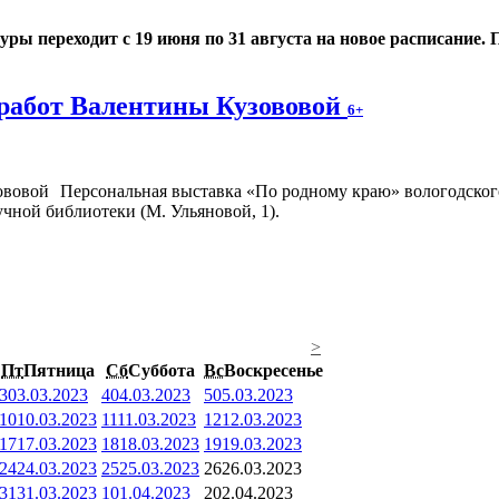
 переходит с 19 июня по 31 августа на новое расписание. По
работ Валентины Кузововой
6+
Персональная выставка «По родному краю» вологодского
чной библиотеки (М. Ульяновой, 1).
>
Пт
Пятница
Сб
Суббота
Вс
Воскресенье
3
03.03.2023
4
04.03.2023
5
05.03.2023
10
10.03.2023
11
11.03.2023
12
12.03.2023
17
17.03.2023
18
18.03.2023
19
19.03.2023
24
24.03.2023
25
25.03.2023
26
26.03.2023
31
31.03.2023
1
01.04.2023
2
02.04.2023