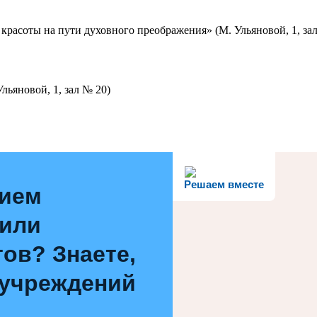
красоты на пути духовного преображения» (М. Ульяновой, 1, за
льяновой, 1, зал № 20)
Решаем вместе
нием
 или
ов? Знаете,
 учреждений