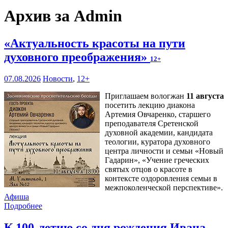
Архив за Admin
«Актуальность красоты на пути
духовного преображения»
12+
07.08.2026
Новости
,
12+
Приглашаем вологжан
11 августа
посетить лекцию диакона
Артемия Овчаренко, старшего
преподавателя Сретенской
духовной академии, кандидата
теологии, куратора духовного
центра личности и семьи «Новый
Гадарин», «Учение греческих
святых отцов о красоте в
контексте оздоровления семьи в
межпоколенческой перспективе».
Афиша
Подробнее
К 100-летию со дня рождения Ивана