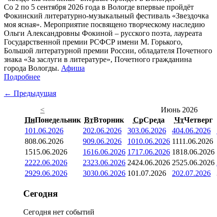
Со 2 по 5 сентября 2026 года в Вологде впервые пройдёт
Фокинский литературно-музыкальный фестиваль «Звездочка
моя ясная». Мероприятие посвящено творческому наследию
Ольги Александровны Фокиной – русского поэта, лауреата
Государственной премии РСФСР имени М. Горького,
Большой литературной премии России, обладателя Почетного
знака «За заслуги в литературе», Почетного гражданина
города Вологды.
Афиша
Подробнее
← Предыдущая
<
Июнь 2026
Пн
Понедельник
Вт
Вторник
Ср
Среда
Чт
Четверг
1
01.06.2026
2
02.06.2026
3
03.06.2026
4
04.06.2026
8
08.06.2026
9
09.06.2026
10
10.06.2026
11
11.06.2026
15
15.06.2026
16
16.06.2026
17
17.06.2026
18
18.06.2026
22
22.06.2026
23
23.06.2026
24
24.06.2026
25
25.06.2026
29
29.06.2026
30
30.06.2026
1
01.07.2026
2
02.07.2026
Сегодня
Сегодня нет событий