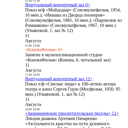
11:30
-
12:30
Виртуальный концертный зал 0+
Показ м/ф «Мойдодыр» (Союзмультфильм, 1954,
16 мин.); «Ивашка из Дворца пионеров»
(Союзмультфильм, 1981, 10 мин.); «Паровозик из
Ромашкова» (Союзмультфильм, 1967, 10 мин.)
(Ульяновой, 1, зал № 12)
11
Августа
12:00
-
13:00
«КоневаФильм» 6+
Занятие в мультипликационной студии
«КоневаФильм» (Конева, 6, читальный зал)
11
Августа
17:00
-
18:00
Виртуальный концертный зал 12+
Показ х/ф «Смелые люди» к 100-летию актера
театра и кино Сергея Гурзо (Мосфильм, 1950, 95
мин.) (Ульяновой, 1, зал № 12)
11
Августа
18:00
-
19:00
«Заоникиевские просветительские беседы» 12+
Лекция диакона Артемия Овчаренко
«Актуальность красоты на пути духовного