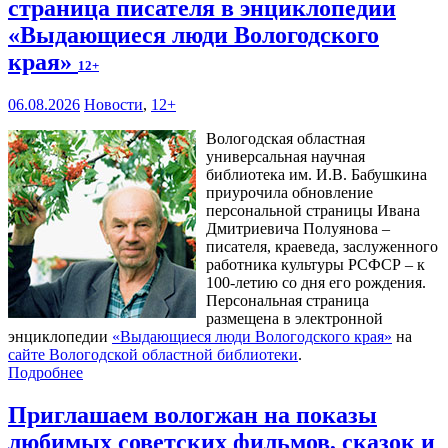
страница писателя в энциклопедии
«Выдающиеся люди Вологодского
края»
12+
06.08.2026
Новости
,
12+
Вологодская областная
универсальная научная
библиотека им. И.В. Бабушкина
приурочила обновление
персональной страницы Ивана
Дмитриевича Полуянова –
писателя, краеведа, заслуженного
работника культуры РСФСР – к
100‑летию со дня его рождения.
Персональная страница
размещена в электронной
энциклопедии
«Выдающиеся люди Вологодского края»
на
сайте Вологодской областной библиотеки
.
Подробнее
Приглашаем вологжан на показы
любимых советских фильмов, сказок и