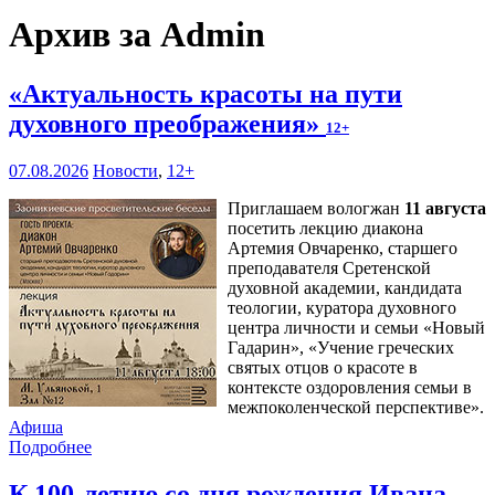
Архив за Admin
«Актуальность красоты на пути
духовного преображения»
12+
07.08.2026
Новости
,
12+
Приглашаем вологжан
11 августа
посетить лекцию диакона
Артемия Овчаренко, старшего
преподавателя Сретенской
духовной академии, кандидата
теологии, куратора духовного
центра личности и семьи «Новый
Гадарин», «Учение греческих
святых отцов о красоте в
контексте оздоровления семьи в
межпоколенческой перспективе».
Афиша
Подробнее
К 100-летию со дня рождения Ивана