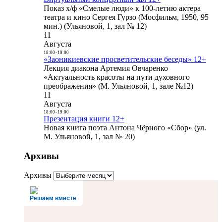
Показ х/ф «Смелые люди» к 100-летию актера
театра и кино Сергея Гурзо (Мосфильм, 1950, 95
мин.) (Ульяновой, 1, зал № 12)
11
Августа
18:00
-
19:00
«Заоникиевские просветительские беседы» 12+
Лекция диакона Артемия Овчаренко
«Актуальность красоты на пути духовного
преображения» (М. Ульяновой, 1, зале №12)
11
Августа
18:00
-
19:00
Презентация книги 12+
Новая книга поэта Антона Чёрного «Сбор» (ул.
М. Ульяновой, 1, зал № 20)
Архивы
Архивы
Решаем вместе