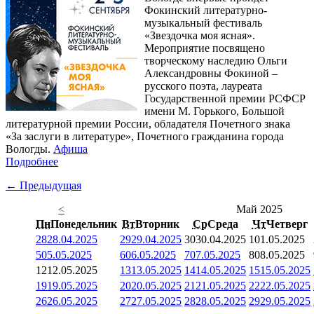
Фокинский литературно-
музыкальный фестиваль
«Звездочка моя ясная».
Мероприятие посвящено
творческому наследию Ольги
Александровны Фокиной –
русского поэта, лауреата
Государственной премии РСФСР
имени М. Горького, Большой
литературной премии России, обладателя Почетного знака
«За заслуги в литературе», Почетного гражданина города
Вологды.
Афиша
Подробнее
← Предыдущая
<
Май 2025
Пн
Понедельник
Вт
Вторник
Ср
Среда
Чт
Четверг
28
28.04.2025
29
29.04.2025
30
30.04.2025
1
01.05.2025
5
05.05.2025
6
06.05.2025
7
07.05.2025
8
08.05.2025
12
12.05.2025
13
13.05.2025
14
14.05.2025
15
15.05.2025
19
19.05.2025
20
20.05.2025
21
21.05.2025
22
22.05.2025
26
26.05.2025
27
27.05.2025
28
28.05.2025
29
29.05.2025