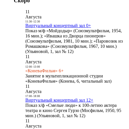
Скоро
11
Августа
11:30
-
12:30
Виртуальный концертный зал 0+
Показ м/ф «Мойдодыр» (Союзмультфильм, 1954,
16 мин.); «Ивашка из Дворца пионеров»
(Союзмультфильм, 1981, 10 мин.); «Паровозик из
Ромашкова» (Союзмультфильм, 1967, 10 мин.)
(Ульяновой, 1, зал № 12)
11
Августа
12:00
-
13:00
«КоневаФильм» 6+
Занятие в мультипликационной студии
«КоневаФильм» (Конева, 6, читальный зал)
11
Августа
17:00
-
18:00
Виртуальный концертный зал 12+
Показ х/ф «Смелые люди» к 100-летию актера
театра и кино Сергея Гурзо (Мосфильм, 1950, 95
мин.) (Ульяновой, 1, зал № 12)
11
Августа