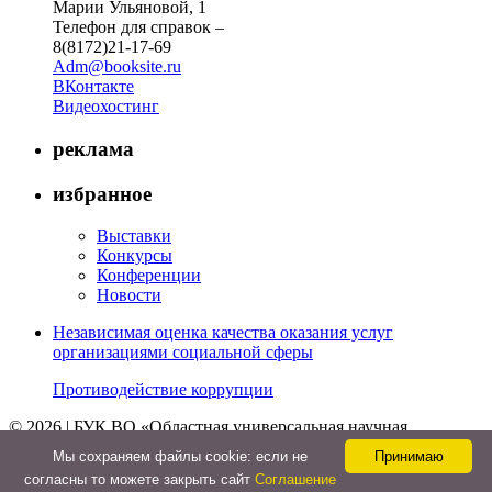
Марии Ульяновой, 1
Телефон для справок –
8(8172)21-17-69
Adm@booksite.ru
ВКонтакте
Видеохостинг
реклама
избранное
Выставки
Конкурсы
Конференции
Новости
Независимая оценка качества оказания услуг
организациями социальной сферы
Противодействие коррупции
© 2026 | БУК ВО «Областная универсальная научная
библиотека»
Мы cохраняем файлы cookie: если не
Принимаю
↑
согласны то можете закрыть сайт
Соглашение