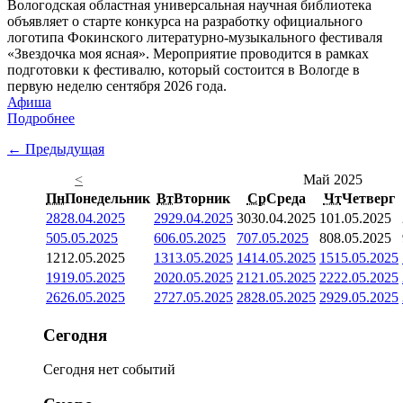
Вологодская областная универсальная научная библиотека
объявляет о старте конкурса на разработку официального
логотипа Фокинского литературно-музыкального фестиваля
«Звездочка моя ясная». Мероприятие проводится в рамках
подготовки к фестивалю, который состоится в Вологде в
первую неделю сентября 2026 года.
Афиша
Подробнее
← Предыдущая
<
Май 2025
Пн
Понедельник
Вт
Вторник
Ср
Среда
Чт
Четверг
28
28.04.2025
29
29.04.2025
30
30.04.2025
1
01.05.2025
5
05.05.2025
6
06.05.2025
7
07.05.2025
8
08.05.2025
12
12.05.2025
13
13.05.2025
14
14.05.2025
15
15.05.2025
19
19.05.2025
20
20.05.2025
21
21.05.2025
22
22.05.2025
26
26.05.2025
27
27.05.2025
28
28.05.2025
29
29.05.2025
Сегодня
Сегодня нет событий