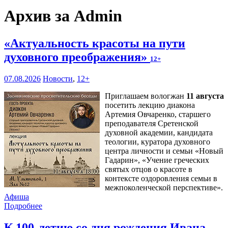
Архив за Admin
«Актуальность красоты на пути
духовного преображения»
12+
07.08.2026
Новости
,
12+
Приглашаем вологжан
11 августа
посетить лекцию диакона
Артемия Овчаренко, старшего
преподавателя Сретенской
духовной академии, кандидата
теологии, куратора духовного
центра личности и семьи «Новый
Гадарин», «Учение греческих
святых отцов о красоте в
контексте оздоровления семьи в
межпоколенческой перспективе».
Афиша
Подробнее
К 100-летию со дня рождения Ивана