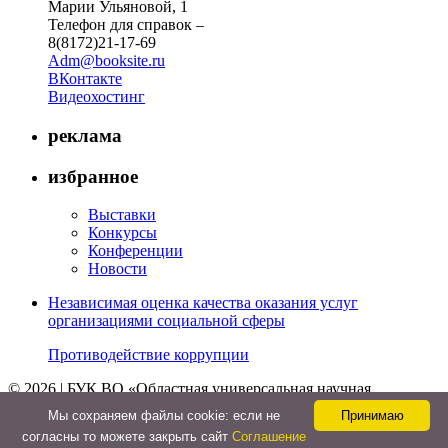
Марии Ульяновой, 1
Телефон для справок –
8(8172)21-17-69
Adm@booksite.ru
ВКонтакте
Видеохостинг
реклама
избранное
Выставки
Конкурсы
Конференции
Новости
Независимая оценка качества оказания услуг
организациями социальной сферы
Противодействие коррупции
© 2026 | БУК ВО «Областная универсальная научная
библиотека»
Мы cохраняем файлы cookie: если не
Принимаю
↑
согласны то можете закрыть сайт
Соглашение