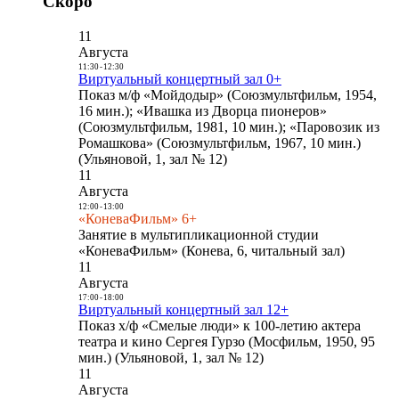
Скоро
11
Августа
11:30
-
12:30
Виртуальный концертный зал 0+
Показ м/ф «Мойдодыр» (Союзмультфильм, 1954,
16 мин.); «Ивашка из Дворца пионеров»
(Союзмультфильм, 1981, 10 мин.); «Паровозик из
Ромашкова» (Союзмультфильм, 1967, 10 мин.)
(Ульяновой, 1, зал № 12)
11
Августа
12:00
-
13:00
«КоневаФильм» 6+
Занятие в мультипликационной студии
«КоневаФильм» (Конева, 6, читальный зал)
11
Августа
17:00
-
18:00
Виртуальный концертный зал 12+
Показ х/ф «Смелые люди» к 100-летию актера
театра и кино Сергея Гурзо (Мосфильм, 1950, 95
мин.) (Ульяновой, 1, зал № 12)
11
Августа