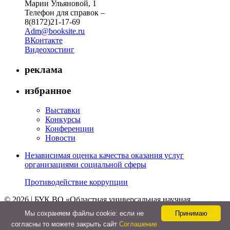
Марии Ульяновой, 1
Телефон для справок –
8(8172)21-17-69
Adm@booksite.ru
ВКонтакте
Видеохостинг
реклама
избранное
Выставки
Конкурсы
Конференции
Новости
Независимая оценка качества оказания услуг
организациями социальной сферы
Противодействие коррупции
© 2026 | БУК ВО «Областная универсальная научная
библиотека»
Мы cохраняем файлы cookie: если не
Принимаю
↑
согласны то можете закрыть сайт
Соглашение