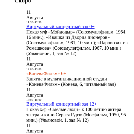
Скоро
11
Августа
11:30
-
12:30
Виртуальный концертный зал 0+
Показ м/ф «Мойдодыр» (Союзмультфильм, 1954,
16 мин.); «Ивашка из Дворца пионеров»
(Союзмультфильм, 1981, 10 мин.); «Паровозик из
Ромашкова» (Союзмультфильм, 1967, 10 мин.)
(Ульяновой, 1, зал № 12)
11
Августа
12:00
-
13:00
«КоневаФильм» 6+
Занятие в мультипликационной студии
«КоневаФильм» (Конева, 6, читальный зал)
11
Августа
17:00
-
18:00
Виртуальный концертный зал 12+
Показ х/ф «Смелые люди» к 100-летию актера
театра и кино Сергея Гурзо (Мосфильм, 1950, 95
мин.) (Ульяновой, 1, зал № 12)
11
Августа