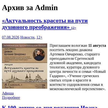
Архив за Admin
«Актуальность красоты на пути
духовного преображения»
12+
07.08.2026
Новости
,
12+
Приглашаем вологжан
11 августа
посетить лекцию диакона
Артемия Овчаренко, старшего
преподавателя Сретенской
духовной академии, кандидата
теологии, куратора духовного
центра личности и семьи «Новый
Гадарин», «Учение греческих
святых отцов о красоте в
контексте оздоровления семьи в
межпоколенческой перспективе».
Афиша
Подробнее
К 100-летию со дня рождения Ивана