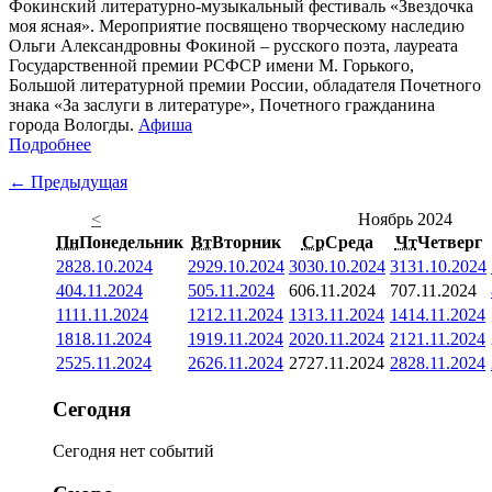
Фокинский литературно-музыкальный фестиваль «Звездочка
моя ясная». Мероприятие посвящено творческому наследию
Ольги Александровны Фокиной – русского поэта, лауреата
Государственной премии РСФСР имени М. Горького,
Большой литературной премии России, обладателя Почетного
знака «За заслуги в литературе», Почетного гражданина
города Вологды.
Афиша
Подробнее
← Предыдущая
<
Ноябрь 2024
Пн
Понедельник
Вт
Вторник
Ср
Среда
Чт
Четверг
28
28.10.2024
29
29.10.2024
30
30.10.2024
31
31.10.2024
4
04.11.2024
5
05.11.2024
6
06.11.2024
7
07.11.2024
11
11.11.2024
12
12.11.2024
13
13.11.2024
14
14.11.2024
18
18.11.2024
19
19.11.2024
20
20.11.2024
21
21.11.2024
25
25.11.2024
26
26.11.2024
27
27.11.2024
28
28.11.2024
Сегодня
Сегодня нет событий